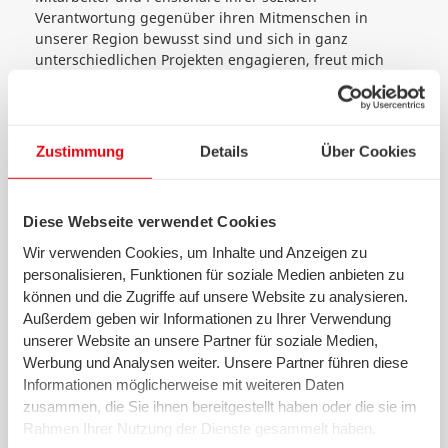
Verantwortung gegenüber ihren Mitmenschen in
unserer Region bewusst sind und sich in ganz
unterschiedlichen Projekten engagieren, freut mich
persönlich jedes Mal, wenn ich von den Ergebnissen
erfahre. Über den Weg der Restcent-Spende haben alle
Mitarbeiter die Möglichkeit, einfach und unkompliziert
jeden Monat einen kleinen Teil zu der großartigen Idee
Zustimmung
Details
Über Cookies
beizutragen, humanitäre Projekte zu unterstützen.“
Diese Webseite verwendet Cookies
Wir verwenden Cookies, um Inhalte und Anzeigen zu
KONTAKT:
personalisieren, Funktionen für soziale Medien anbieten zu
können und die Zugriffe auf unsere Website zu analysieren.
Außerdem geben wir Informationen zu Ihrer Verwendung
Angela Dittmer
unserer Website an unsere Partner für soziale Medien,
swb AG
Werbung und Analysen weiter. Unsere Partner führen diese
Unternehmenskommunikation
Informationen möglicherweise mit weiteren Daten
Theodor-Heuss-Allee 20
zusammen, die Sie ihnen bereitgestellt haben oder die sie im
28215 Bremen
Rahmen Ihrer Nutzung der Dienste gesammelt haben.
T 0421 359-2176