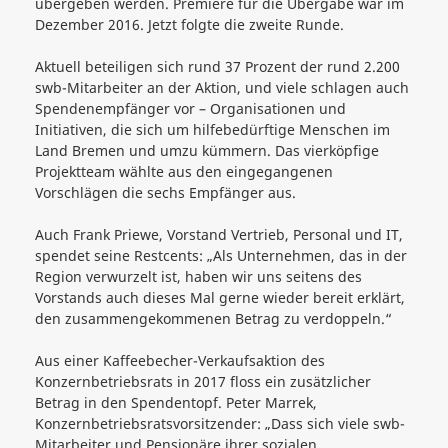
übergeben werden. Premiere für die Übergabe war im
Dezember 2016. Jetzt folgte die zweite Runde.
Aktuell beteiligen sich rund 37 Prozent der rund 2.200
swb-Mitarbeiter an der Aktion, und viele schlagen auch
Spendenempfänger vor – Organisationen und
Initiativen, die sich um hilfebedürftige Menschen im
Land Bremen und umzu kümmern. Das vierköpfige
Projektteam wählte aus den eingegangenen
Vorschlägen die sechs Empfänger aus.
Auch Frank Priewe, Vorstand Vertrieb, Personal und IT,
spendet seine Restcents: „Als Unternehmen, das in der
Region verwurzelt ist, haben wir uns seitens des
Vorstands auch dieses Mal gerne wieder bereit erklärt,
den zusammengekommenen Betrag zu verdoppeln.“
Aus einer Kaffeebecher-Verkaufsaktion des
Konzernbetriebsrats in 2017 floss ein zusätzlicher
Betrag in den Spendentopf. Peter Marrek,
Konzernbetriebsratsvorsitzender: „Dass sich viele swb-
Mitarbeiter und Pensionäre ihrer sozialen