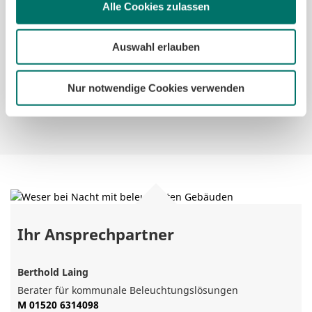
gut einsetzbar oder vielleicht noch nicht ganz
Alle Cookies zulassen
ausgereift sind, wie es sich mit Kompatibilitäten verhält
und wo die Trends hingehen. Diese Orientierung kann
Ihnen helfen, Fehlinvestitionen zu vermeiden – zumal
Auswahl erlauben
die DIN für die hier relevanten Technologien noch nicht
ratifiziert ist und noch keine klare Einschätzung
Nur notwendige Cookies verwenden
ermöglicht.
Ihr Ansprechpartner
Berthold Laing
Berater für kommunale Beleuchtungslösungen
M 01520 6314098