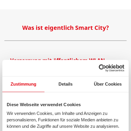
Was ist eigentlich Smart City?
Versorgung mit öffentlichem WLAN
Mit schnellem WLAN punktet Ihre Kommune bei
Einwohnern wie bei Touristen. Und zur Installation von
WLAN Access Points sind die Masten der öffentlichen
Zustimmung
Details
Über Cookies
Beleuchtungsanlage prädestinierte Orte. Denn wo
Leuchten stehen, liegen im Boden meist auch
Breitbandkabel.
Diese Webseite verwendet Cookies
Ladestationen für Elektroautos und E-
Wir verwenden Cookies, um Inhalte und Anzeigen zu
Bikes
personalisieren, Funktionen für soziale Medien anbieten zu
Dass die Elektromobilität in den nächsten Jahren einen
können und die Zugriffe auf unsere Website zu analysieren.