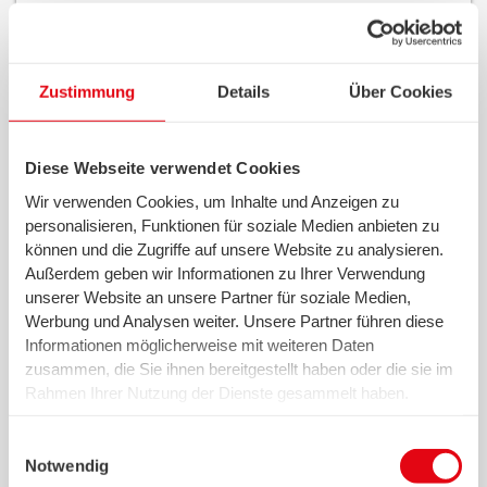
Wasserzähler
Zustimmung
Details
Über Cookies
Die wichtigsten Vorteile
Diese Webseite verwendet Cookies
Wir verwenden Cookies, um Inhalte und Anzeigen zu
personalisieren, Funktionen für soziale Medien anbieten zu
können und die Zugriffe auf unsere Website zu analysieren.
Außerdem geben wir Informationen zu Ihrer Verwendung
unserer Website an unsere Partner für soziale Medien,
Werbung und Analysen weiter. Unsere Partner führen diese
Informationen möglicherweise mit weiteren Daten
swb business plus-Portal
zusammen, die Sie ihnen bereitgestellt haben oder die sie im
Online-Portal für RLM-Kunden
Rahmen Ihrer Nutzung der Dienste gesammelt haben.
Wir setzen in diesem Rahmen auch Dienstleister in den
USA ein, wo kein angemessenes Datenschutzniveau
Einwilligungsauswahl
existiert. Das birgt das Risiko des unbemerkten Zugriffs
Notwendig