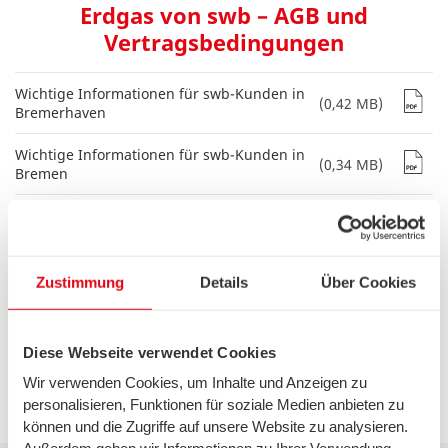
Erdgas von swb – AGB und
Vertragsbedingungen
Wichtige Informationen für swb-Kunden in
(0,42 MB)
Bremerhaven
Wichtige Informationen für swb-Kunden in
(0,34 MB)
Bremen
Wichtige Informationen für swb-Kunden in
(0,34 MB)
Stuhr, Weyhe und Thedinghausen
Grundversorgungsordnung für Gas
Zustimmung
Details
Über Cookies
(0,13 MB)
(GasGVV)
Verordnung für den Niederdruckanschluss
(0,06 MB)
Diese Webseite verwendet Cookies
(NDAV)
Wir verwenden Cookies, um Inhalte und Anzeigen zu
personalisieren, Funktionen für soziale Medien anbieten zu
können und die Zugriffe auf unsere Website zu analysieren.