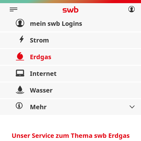
Geschäftskunden
Privatkunden
Über swb
Geschäftskunden
mein swb Logins
Über swb
Strom
Erdgas
Internet
Wasser
Mehr
Unser Service zum Thema swb Erdgas