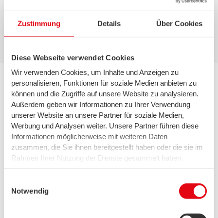
Jetzt Gewinnspiele entdecken
Zustimmung
Details
Über Cookies
Diese Webseite verwendet Cookies
Wir verwenden Cookies, um Inhalte und Anzeigen zu
personalisieren, Funktionen für soziale Medien anbieten zu
können und die Zugriffe auf unsere Website zu analysieren.
Außerdem geben wir Informationen zu Ihrer Verwendung
unserer Website an unsere Partner für soziale Medien,
Werbung und Analysen weiter. Unsere Partner führen diese
Informationen möglicherweise mit weiteren Daten
zusammen, die Sie ihnen bereitgestellt haben oder die sie im
Rahmen Ihrer Nutzung der Dienste gesammelt haben.
Wir setzen in diesem Rahmen auch Dienstleister in den
USA ein, wo kein angemessenes Datenschutzniveau
Einwilligungsauswahl
existiert. Das birgt das Risiko des unbemerkten Zugriffs
Notwendig
durch Behörden, das Fehlen von Betroffenenrechten,
swb-Fachvorträge für die Zukunft
fehlende Rechtsmittel und den Kontrollverlust über Ihre