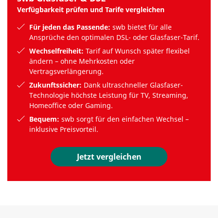
Verfügbarkeit prüfen und Tarife vergleichen
Für jeden das Passende:
swb bietet für alle
Ansprüche den optimalen DSL- oder Glasfaser-Tarif.
Wechselfreiheit:
Tarif auf Wunsch später flexibel
ändern – ohne Mehrkosten oder
Vertragsverlängerung.
Zukunftssicher:
Dank ultraschneller Glasfaser-
Technologie höchste Leistung für TV, Streaming,
Homeoffice oder Gaming.
Bequem:
swb sorgt für den einfachen Wechsel –
inklusive Preisvorteil.
Jetzt vergleichen