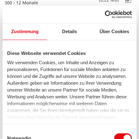
300 - 12 Monate
Produktinformationsblatt swb Glasfaser
(0,22 MB)
300 - 24 Monate
Zustimmung
Details
Über Cookies
Produktinformationsblatt swb Glasfaser
(0,22 MB)
500 - 24 Monate
Diese Webseite verwendet Cookies
Produktinformationsblatt swb Glasfaser
(0,22 MB)
1000 - 24 Monate
Wir verwenden Cookies, um Inhalte und Anzeigen zu
personalisieren, Funktionen für soziale Medien anbieten zu
swb Glasfaser - AGB und
können und die Zugriffe auf unsere Website zu analysieren.
Vertragsbedingungen
Außerdem geben wir Informationen zu Ihrer Verwendung
unserer Website an unsere Partner für soziale Medien,
Werbung und Analysen weiter. Unsere Partner führen diese
Allgemeine Geschäftsbedingungen der
Informationen möglicherweise mit weiteren Daten
EWE TEL GmbH für Installations- und
(0,17 MB)
zusammen, die Sie ihnen bereitgestellt haben oder die sie im
Servicearbeiten
Rahmen Ihrer Nutzung der Dienste gesammelt haben.
Wir setzen in diesem Rahmen auch Dienstleister in den
AGB der EWE TEL für TK-Dienstleistungen
(0,54 MB)
USA ein, wo kein angemessenes Datenschutzniveau
Einwilligungsauswahl
existiert. Das birgt das Risiko des unbemerkten Zugriffs
Notwendig