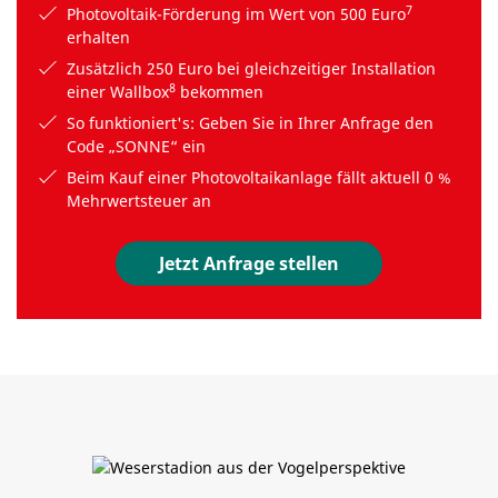
7
Photovoltaik-Förderung im Wert von 500 Euro
erhalten
Zusätzlich 250 Euro bei gleichzeitiger Installation
8
einer Wallbox
bekommen
So funktioniert's: Geben Sie in Ihrer Anfrage den
Code „SONNE“ ein
Beim Kauf einer Photovoltaikanlage fällt aktuell 0 %
Mehrwertsteuer an
Jetzt Anfrage stellen