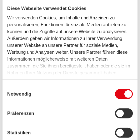
Diese Webseite verwendet Cookies
Wir verwenden Cookies, um Inhalte und Anzeigen zu
personalisieren, Funktionen für soziale Medien anbieten zu
Ihre PV-Anlage entfaltet ihr volles
können und die Zugriffe auf unsere Website zu analysieren.
Potenzial mit diesen passenden
Außerdem geben wir Informationen zu Ihrer Verwendung
Ergänzungen:
unserer Website an unsere Partner für soziale Medien,
Werbung und Analysen weiter. Unsere Partner führen diese
Informationen möglicherweise mit weiteren Daten
zusammen, die Sie ihnen bereitgestellt haben oder die sie im
Rahmen Ihrer Nutzung der Dienste gesammelt haben.
Wir setzen in diesem Rahmen auch Dienstleister in den
swb Wallbox komfort
USA ein, wo kein angemessenes Datenschutzniveau
Einwilligungsauswahl
Bequem Zuhause das Elektroauto tanken
existiert. Das birgt das Risiko des unbemerkten Zugriffs
Notwendig
mit einer Wallbox von swb
durch Behörden, das Fehlen von Betroffenenrechten,
fehlende Rechtsmittel und den Kontrollverlust über Ihre
Präferenzen
Daten.
Weitere Informationen finden Sie unter "Details" sowie in
unserer Datenschutzerklärung. Ihre Einwilligung ist freiwillig
Statistiken
und Sie können sie jederzeit für die Zukunft widerrufen oder