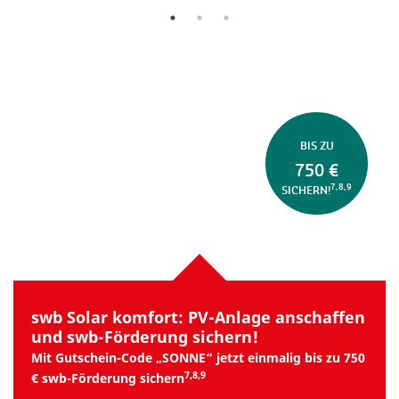
BIS ZU
750 €
7,8,9
SICHERN!
swb Solar komfort: PV-Anlage anschaffen
und swb-Förderung sichern!
Mit Gutschein-Code „SONNE“ jetzt einmalig bis zu 750
7,8,9
€ swb-Förderung sichern