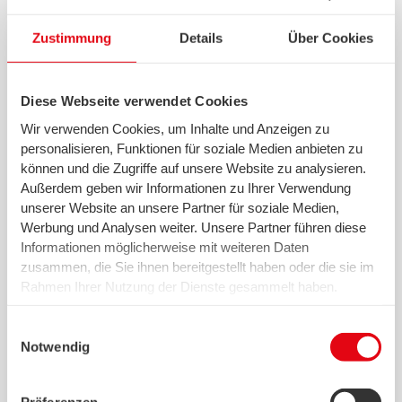
Zustimmung
Details
Über Cookies
Diese Webseite verwendet Cookies
Wir verwenden Cookies, um Inhalte und Anzeigen zu
personalisieren, Funktionen für soziale Medien anbieten zu
können und die Zugriffe auf unsere Website zu analysieren.
Jetzt erkunden
Außerdem geben wir Informationen zu Ihrer Verwendung
unserer Website an unsere Partner für soziale Medien,
Werbung und Analysen weiter. Unsere Partner führen diese
Unser Service für Telekommunikation
Informationen möglicherweise mit weiteren Daten
Die Online-Rechnung von swb
zusammen, die Sie ihnen bereitgestellt haben oder die sie im
Rahmen Ihrer Nutzung der Dienste gesammelt haben.
Wir setzen in diesem Rahmen auch Dienstleister in den
USA ein, wo kein angemessenes Datenschutzniveau
Einwilligungsauswahl
existiert. Das birgt das Risiko des unbemerkten Zugriffs
Notwendig
durch Behörden, das Fehlen von Betroffenenrechten,
fehlende Rechtsmittel und den Kontrollverlust über Ihre