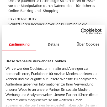
Unsere patentierte Technologie sichert Ihren Browser
vor der Manipulation durch Datendiebe – für sicheres
Online-Banking und -Shopping.
EXPLOIT-SCHUTZ
Schützt Ihren Rechner davor, dass Kriminelle die
Sicherheitslücken zum Beispiel in Office-Anwendungen
und PDF-Readern ausnutzen.
CLOUD-BACKUP
Zustimmung
Details
Über Cookies
Speichern Sie Ihre verschlüsselten Backups
automatisch in der Cloud – bei Dropbox, Google Drive
oder DriveOnWeb.
Diese Webseite verwendet Cookies
KINDERSICHERUNG
Wir verwenden Cookies, um Inhalte und Anzeigen zu
Steuern Sie die Internetnutzung Ihres Nachwuchses:
personalisieren, Funktionen für soziale Medien anbieten zu
Legen Sie Zeiten fest und lassen Sie Ihre Kinder nur auf
können und die Zugriffe auf unsere Website zu analysieren.
geprüften Seiten surfen.
Außerdem geben wir Informationen zu Ihrer Verwendung
PERFORMANCE-TUNER
unserer Website an unsere Partner für soziale Medien,
Vertrauen Sie auf höchste Sicherheit bei voller PC-
Werbung und Analysen weiter. Unsere Partner führen diese
Leistung.
Informationen möglicherweise mit weiteren Daten
zusammen, die Sie ihnen bereitgestellt haben oder die sie im