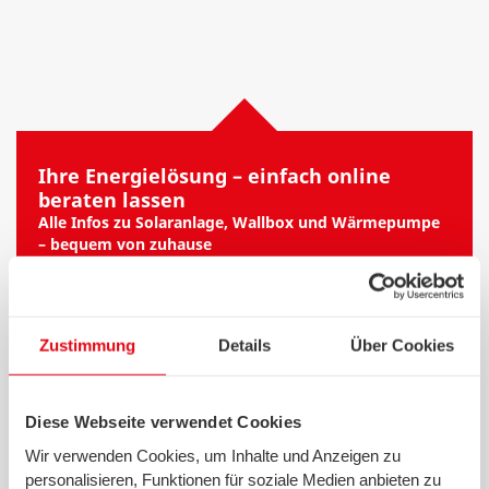
Ihre Energielösung – einfach online
beraten lassen
Alle Infos zu Solaranlage, Wallbox und Wärmepumpe
– bequem von zuhause
Persönlich:
Empfehlung für Energielösungen, die
zu Ihrem Zuhause passen
Umfassend:
Beratung und Planung für Solar,
Zustimmung
Details
Über Cookies
Wallbox und Wärmepumpe
Informativ:
Transparenter Überblick zu Kosten,
Förderungen und Einsparpotenzialen
Diese Webseite verwendet Cookies
Unkompliziert:
Beratung komplett online – einfach
Wir verwenden Cookies, um Inhalte und Anzeigen zu
auf der heimischen Couch
personalisieren, Funktionen für soziale Medien anbieten zu