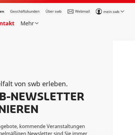
den
Geschäftskunden
Über swb
Webmail
mein swb
ontakt
Mehr
lfalt von swb erleben.
WB-NEWSLETTER
NIEREN
 Angebote, kommende Veranstaltungen
egelmäßigen Newsletter sind Sie immer