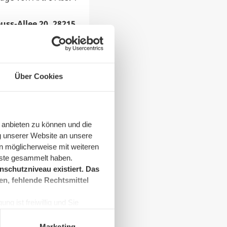
uss-Allee 20, 28215
27568 Bremerhaven
en Verarbeitung
n Daten gelöscht,
eressen erforderlich
Über Cookies
/datenschutz
.
 anbieten zu können und die
g unserer Website an unsere
n möglicherweise mit weiteren
nste gesammelt haben.
schutzniveau existiert. Das
klärung zu. Die
en, fehlende Rechtsmittel
ng ist freiwillig und Sie
en, beschränken wir den Einsatz
Marketing