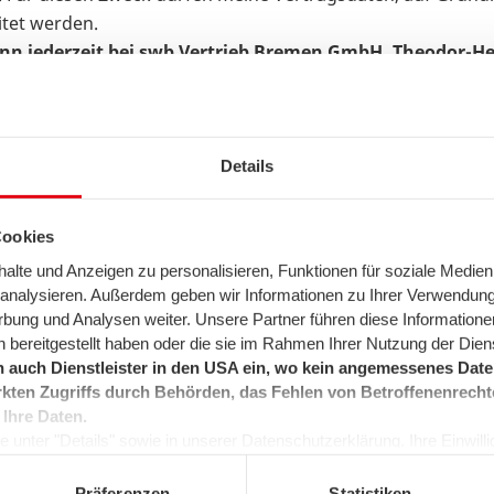
itet werden.
ann jederzeit bei swb Vertrieb Bremen GmbH, Theodor-He
ertrieb Bremerhaven GmbH & Co. KG, Hansastr. 17/19, 
 ohne dass dies die Rechtsmäßigkeit der bisher erfolgt
Einwilligung widerrufen wird, werden die entsprechende
zur Vertragserfüllung oder zur Wahrung berechtigter Int
Details
rmationen zum Datenschutz finden Sie unter
www.swb.de
Cookies
lte und Anzeigen zu personalisieren, Funktionen für soziale Medien
u analysieren. Außerdem geben wir Informationen zu Ihrer Verwendun
rbung und Analysen weiter. Unsere Partner führen diese Informatione
 bereitgestellt haben oder die sie im Rahmen Ihrer Nutzung der Die
 auch Dienstleister in den USA ein, wo kein angemessenes Daten
Newsletter abonnieren, stimmen Sie der oben genannten Er
kten Zugriffs durch Behörden, das Fehlen von Betroffenenrecht
ng
haben Sie zur Kenntnis genommen.
 Ihre Daten.
 unter "Details" sowie in unserer Datenschutzerklärung. Ihre Einwilligu
kunft widerrufen oder ändern. Sofern Sie Ihre Einwilligung nicht erteil
e Minimum, um die Seite betreiben zu können.
Präferenzen
Statistiken