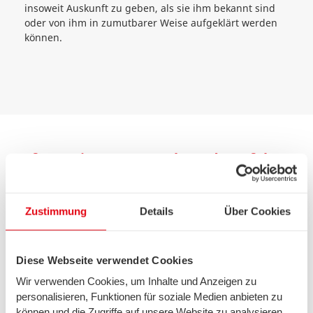
insoweit Auskunft zu geben, als sie ihm bekannt sind
oder von ihm in zumutbarer Weise aufgeklärt werden
können.
Informationen zu Beschwerdeverfahren
für Telekommunikation im
Privatkundenbereich
Zustimmung
Details
Über Cookies
Diese Webseite verwendet Cookies
Die EWE Tel GmbH führt unter der Marke swb zu ihren
Wir verwenden Cookies, um Inhalte und Anzeigen zu
Kunden stets eine gute und vertrauensvolle Beziehung.
personalisieren, Funktionen für soziale Medien anbieten zu
Damit geht die EWE Tel transparent um: Im Folgenden
können und die Zugriffe auf unsere Website zu analysieren.