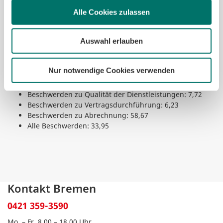
Alle Cookies zulassen
Im Folgenden finden Sie Informationen über die von
Auswahl erlauben
uns bereitgestellten Beschwerdeverfahren im
Geschäftskundenbereich.
Die Zahlen geben die durchschnittliche Dauer in Tagen
Nur notwendige Cookies verwenden
an.
Beschwerden zu Qualität der Dienstleistungen: 7,72
Beschwerden zu Vertragsdurchführung: 6,23
Beschwerden zu Abrechnung: 58,67
Alle Beschwerden: 33,95
Kontakt Bremen
0421 359-3590
Mo. – Fr. 8.00 – 18.00 Uhr