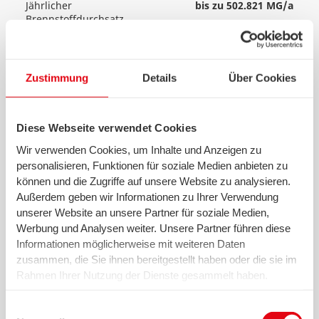
Jährlicher
bis zu 502.821 MG/a
Brennstoffdurchsatz
Spezifischer
8 - 14 MJ/kg
Heizwert
Stündlicher
bis zu 76 Mg/h
Brennstoffdurchsatz
Zustimmung
Details
Über Cookies
Betriebsstunden
8.000 h/a
Verfügbarkeit
über 90 %
Elektrische
66 MW
Diese Webseite verwendet Cookies
Leistung
Elektrischer
22 %
Wir verwenden Cookies, um Inhalte und Anzeigen zu
Wirkungsgrad
personalisieren, Funktionen für soziale Medien anbieten zu
(netto)
können und die Zugriffe auf unsere Website zu analysieren.
Elektrische
bis zu 265.000 MWh/a
Außerdem geben wir Informationen zu Ihrer Verwendung
Energieausspeisung
unserer Website an unsere Partner für soziale Medien,
Fernwärmeeinspeisung
bis zu 260.000 MWh/a
Werbung und Analysen weiter. Unsere Partner führen diese
Kessel (K)
K1 + K4
K2 + K3
Informationen möglicherweise mit weiteren Daten
Dampfdruck
40 bar
21 bar
zusammen, die Sie ihnen bereitgestellt haben oder die sie im
Dampftemperatur
400°C
217°C
Rahmen Ihrer Nutzung der Dienste gesammelt haben.
Wir setzen in diesem Rahmen auch Dienstleister in den
USA ein, wo kein angemessenes Datenschutzniveau
Das Mittelkalorik-Kraftwerk (MKK)
Einwilligungsauswahl