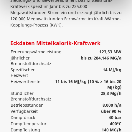
Siedlungs- und Gewerbeabfällen. Das Mittelkalorik-
Kraftwerk
speist im Jahr bis zu 225.000
Megawattstunden Strom ein und erzeugt jährlich bis zu
120.000 Megawattstunden Fernwärme im Kraft-Wärme-
Kopplungs-Prozess (KWK).
Eckdaten Mittelkalorik-Kraftwerk
Feuerungswärmeleistung
123,53 MW
Jährlicher
bis zu 284.146 MG/a
Brennstoffdurchsatz
Spezifischer
14 MJ/kg
Heizwert
Heizwertfenster
11 bis 16 MJ/kg (10 % > 16 bis 20
MJ/kg)
Stündlicher
28,3 Mg/h
Brennstoffdurchsatz
Betriebsstunden
8.000 h/a
Verfügbarkeit
über 90 %
Dampfdruck
40 bar
Dampftemperatur
400°C
Dampfleistung
140 MG/h