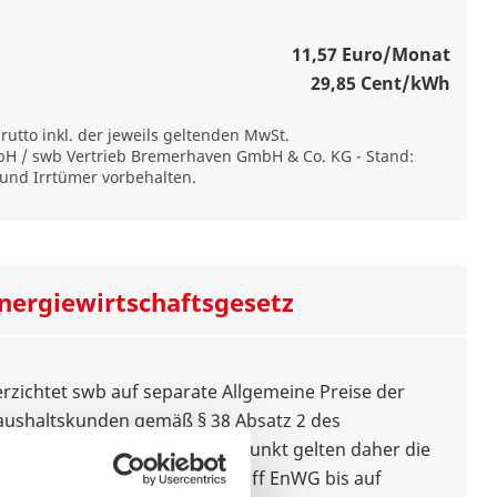
11,57 Euro/Monat
29,85 Cent/kWh
brutto inkl. der jeweils geltenden MwSt.
bH / swb Vertrieb Bremerhaven GmbH & Co. KG
- Stand:
und Irrtümer vorbehalten.
nergiewirtschaftsgesetz
erzichtet swb auf separate Allgemeine Preise der
aushaltskunden gemäß § 38 Absatz 2 des
zes (EnWG). Seit diesem Zeitpunkt gelten daher die
rgungspreise nach den §§ 36 ff EnWG bis auf