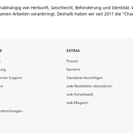
nabhängig von Herkunft, Geschlecht, Behinderung und Identität. 
amen Arbeiten voranbringt. Deshalb haben wir seit 2017 die "Cha
E
EXTRAS
t
Presse
ung
Karriere
tomer Support
Standorte besichtigen
en
swb-Newsletter abonnieren
swb Vorteilswelt
swb Magazin
terbrechungen