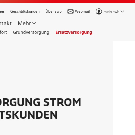
den
Geschäftskunden
Über swb
Webmail
mein swb
ntakt
Mehr
fort
Grundversorgung
Ersatzversorgung
ORGUNG STROM
TSKUNDEN