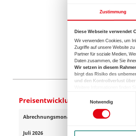
Zustimmung
Diese Webseite verwendet 
Wir verwenden Cookies, um Inha
Zugriffe auf unsere Website z
All i
Partner für soziale Medien, We
Daten zusammen, die Sie ihnen
Wir setzen in diesem Rahmen
birgt das Risiko des unbemer
und den Kontrollverlust über
Weitere Informationen finden Sie
können sie jederzeit für die Zu
Einwilligungsauswahl
Preisentwicklung Bremen
der Cookies auf das notwendig
Notwendig
Abrechnungsmonat
Verbrauchspreis
Juli 2026
30,46 Cent/kWh