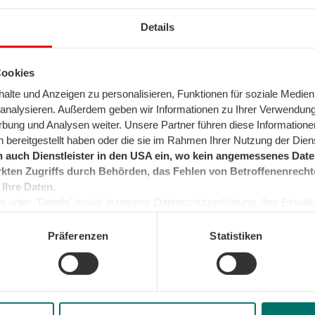
Weiteres auch für die 
Details
Cookies
lte und Anzeigen zu personalisieren, Funktionen für soziale Medien
u analysieren. Außerdem geben wir Informationen zu Ihrer Verwendun
n-Ersatzversorgungspreise für Haushalts
rbung und Analysen weiter. Unsere Partner führen diese Informatione
 bereitgestellt haben oder die sie im Rahmen Ihrer Nutzung der Die
Preisentwicklung
 auch Dienstleister in den USA ein, wo kein angemessenes Daten
kten Zugriffs durch Behörden, das Fehlen von Betroffenenrecht
 Ihre Daten.
 unter "Details" sowie in unserer Datenschutzerklärung. Ihre Einwilligu
kunft widerrufen oder ändern. Sofern Sie Ihre Einwilligung nicht erteil
Preisentwicklun
e Minimum, um die Seite betreiben zu können.
Präferenzen
Statistiken
Grundpreis
Abrechnungsmonat
11,06 EUR/Mon
Juli 2026