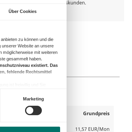
Ersatzversorgung von Haushaltskunden.
Über Cookies
 anbieten zu können und die
g unserer Website an unsere
kunden
n möglicherweise mit weiteren
nste gesammelt haben.
schutzniveau existiert. Das
en, fehlende Rechtsmittel
ng ist freiwillig und Sie
en, beschränken wir den Einsatz
g Bremerhaven
Marketing
Verbrauchspreis
Grundpreis
29,85 Cent/kWh
11,57 EUR/Mon