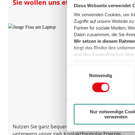
Sie wollen uns etwas mitteilen?
Diese Webseite verwendet 
Wir verwenden Cookies, um Inha
Zugriffe auf unsere Website z
Partner für soziale Medien, We
Daten zusammen, die Sie ihnen
Wir setzen in diesem Rahmen
birgt das Risiko des unbemer
und den Kontrollverlust über
Weitere Informationen finden Sie
können sie jederzeit für die Zu
Einwilligungsauswahl
der Cookies auf das notwendig
Notwendig
Nur notwendige Cook
verwenden
Nutzen Sie ganz bequem von Zuhause oder
unterwegs unser swb Kontaktformular Energie