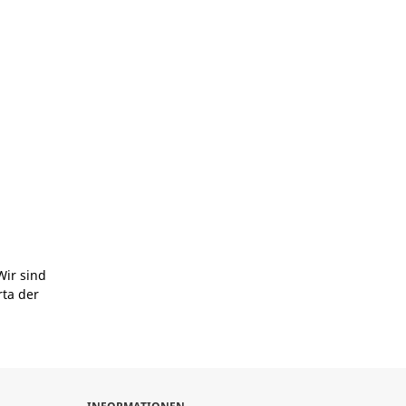
Wir sind
rta der