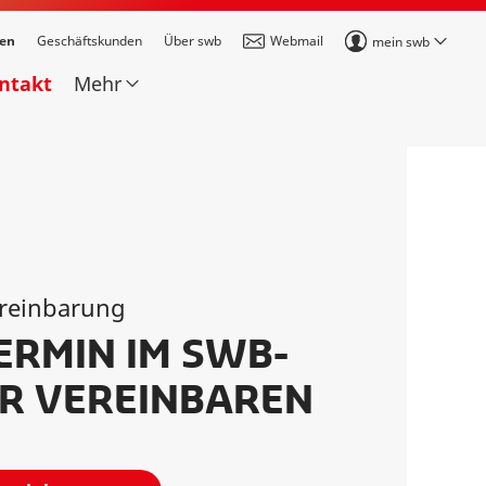
den
Geschäftskunden
Über swb
Webmail
mein swb
ontakt
Mehr
reinbarung
RMIN IM SWB-
R VEREINBAREN