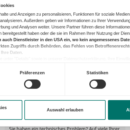
Service
Cookies
lte und Anzeigen zu personalisieren, Funktionen für soziale Medien
u analysieren. Außerdem geben wir Informationen zu Ihrer Verwendun
rbung und Analysen weiter. Unsere Partner führen diese Informatione
 bereitgestellt haben oder die sie im Rahmen Ihrer Nutzung der Die
 auch Dienstleister in den USA ein, wo kein angemessenes Daten
kten Zugriffs durch Behörden, das Fehlen von Betroffenenrecht
 Ihre Daten.
 unter "Details" sowie in unserer Datenschutzerklärung. Ihre Einwilligu
kunft widerrufen oder ändern. Sofern Sie Ihre Einwilligung nicht erteil
e Minimum, um die Seite betreiben zu können.
Präferenzen
Statistiken
ies
Auswahl erlauben
A
Sie haben Fragen rund um Ihren Energievertrag?
Sie haben ein technisches Problem? Auf viele Ihrer