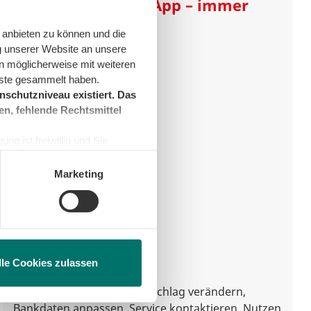
Unser Service per App – immer
und überall
 anbieten zu können und die
g unserer Website an unsere
n möglicherweise mit weiteren
nste gesammelt haben.
schutzniveau existiert. Das
en, fehlende Rechtsmittel
ng ist freiwillig und Sie
en, beschränken wir den Einsatz
Marketing
lle Cookies zulassen
Zählerstände mitteilen, Abschlag verändern,
Bankdaten anpassen, Service kontaktieren. Nutzen