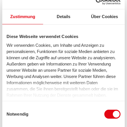
strengstens geprüft und von hochwertiger Qualität:
klar, frei von Schadstoffen und wohlschmeckend.
Konzentrieren Sie sich voll und ganz auf Ihren Anlass –
Zustimmung
Details
Über Cookies
wir übernehmen alles rund ums Wasser für Sie.
Diese Webseite verwendet Cookies
Wir verwenden Cookies, um Inhalte und Anzeigen zu
personalisieren, Funktionen für soziale Medien anbieten zu
können und die Zugriffe auf unsere Website zu analysieren.
Außerdem geben wir Informationen zu Ihrer Verwendung
unserer Website an unsere Partner für soziale Medien,
Werbung und Analysen weiter. Unsere Partner führen diese
Informationen möglicherweise mit weiteren Daten
zusammen, die Sie ihnen bereitgestellt haben oder die sie im
Rahmen Ihrer Nutzung der Dienste gesammelt haben.
Wir setzen in diesem Rahmen auch Dienstleister in den
USA ein, wo kein angemessenes Datenschutzniveau
Einwilligungsauswahl
existiert. Das birgt das Risiko des unbemerkten Zugriffs
Notwendig
durch Behörden, das Fehlen von Betroffenenrechten,
swb-Trinkwasseranalyse
fehlende Rechtsmittel und den Kontrollverlust über Ihre