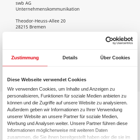
swb AG
Unternehmenskommunikation
Theodor-Heuss-Allee 20
28215 Bremen
T 0421 359-2479
F 0421 359-15 2479
bildung@swb-gruppe.de
Zustimmung
Details
Über Cookies
Diese Webseite verwendet Cookies
Wir verwenden Cookies, um Inhalte und Anzeigen zu
Kontakt Bremen
personalisieren, Funktionen für soziale Medien anbieten zu
können und die Zugriffe auf unsere Website zu analysieren.
0421 359-3590
Außerdem geben wir Informationen zu Ihrer Verwendung
unserer Website an unsere Partner für soziale Medien,
Mo. – Fr. 8.00 – 18.00 Uhr
Werbung und Analysen weiter. Unsere Partner führen diese
Informationen möglicherweise mit weiteren Daten
zusammen, die Sie ihnen bereitgestellt haben oder die sie im