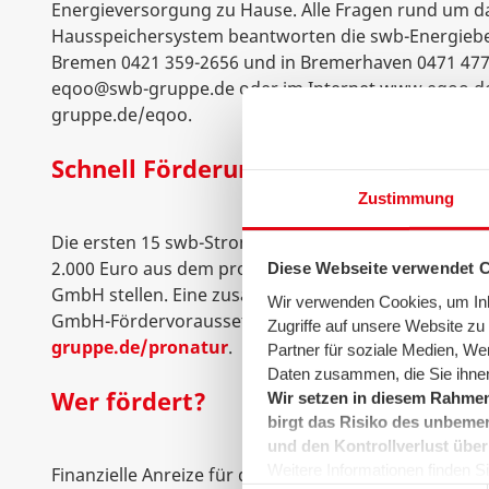
Energieversorgung zu Hause. Alle Fragen rund um 
Hausspeichersystem beantworten die swb-Energiebera
Bremen 0421 359-2656 und in Bremerhaven 0471 477-
eqoo@swb-gruppe.de oder im Internet www.eqoo.d
gruppe.de/eqoo.
Schnell Förderung sichern!
Zustimmung
Die ersten 15 swb-Stromkunden mit einer fertiggeste
2.000 Euro aus dem proNatur-Fonds. Einfach Fördera
Diese Webseite verwendet 
GmbH stellen. Eine zusätzliche KfW-Förderung ist mö
Wir verwenden Cookies, um Inha
GmbH-Fördervoraussetzungen gibt es unter
www.s
Zugriffe auf unsere Website z
gruppe.de/pronatur
.
Partner für soziale Medien, We
Daten zusammen, die Sie ihnen
Wer fördert?
Wir setzen in diesem Rahmen
birgt das Risiko des unbemer
und den Kontrollverlust über
Weitere Informationen finden Sie
Finanzielle Anreize für die solarunterstützte Heizung