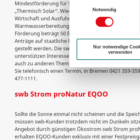
können sie jederzeit für die Zu
Einwilligungsauswahl
Mindestförderung für Solaranlagen und das swb-e
der Cookies auf das notwendig
Notwendig
„Thermisch Solar“. Wieder in der Förderung durch 
Wirtschaft und Ausfuhrkontrolle (BAFA) sind Solaran
Warmwasserbereitung, zum Beispiel mit einem 300 Li
Förderung beträgt 50 Euro pro Quadratmeter Kollekt
Anträge auf staatliche Förderung können beim BAFA
Nur notwendige Cook
gestellt werden. Die swb-Energieberater in den sw
verwenden
unterstützen Interessenten gerne beim Ausfüllen. D
auch zu anderen Themen und Förderprogrammen, ist
Sie telefonisch einen Termin, in Bremen 0421 359-35
477-1111.
swb Strom proNatur EQOO
Sollte die Sonne einmal nicht scheinen und die Speic
müssen swb-Kunden trotzdem nicht im Dunkeln sitze
Angebot durch günstigen Ökostrom swb Strom pro
erhalten EQOO-Kunden exklusiv mit einer Festpreisga