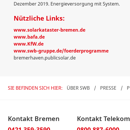
Dezember 2019. Energieversorgung mit System.
Nützliche Links:
www.solarkataster-bremen.de
www.bafa.de
www.KfW.de
www.swb-gruppe.de/foerderprogramme
bremerhaven.publicsolar.de
SIE BEFINDEN SICH HIER:
ÜBER SWB
/
PRESSE
/
P
Kontakt Bremen
Kontakt Teleko
0421 359-3590
0800 887-6000