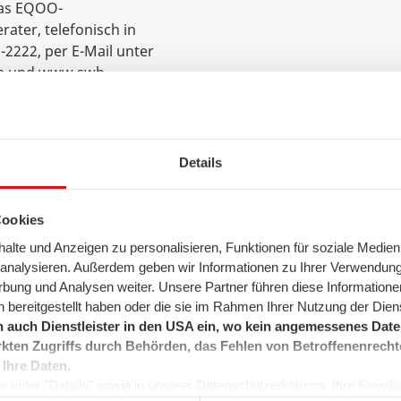
das EQOO-
ter, telefonisch in
2222, per E-Mail unter
e und www.swb-
Details
llten Anlage erhalten
ntrag bei der proNatur
Cookies
glich. Die proNatur-
lte und Anzeigen zu personalisieren, Funktionen für soziale Medien
wb-
u analysieren. Außerdem geben wir Informationen zu Ihrer Verwendun
rbung und Analysen weiter. Unsere Partner führen diese Informatione
 bereitgestellt haben oder die sie im Rahmen Ihrer Nutzung der Die
 auch Dienstleister in den USA ein, wo kein angemessenes Daten
kten Zugriffs durch Behörden, das Fehlen von Betroffenenrecht
 Ihre Daten.
 unter "Details" sowie in unserer Datenschutzerklärung. Ihre Einwilligu
 geben die staatliche