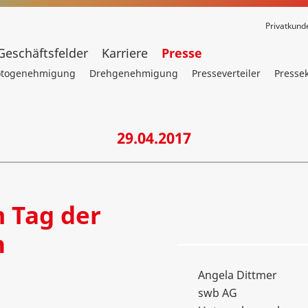
Privatkund
Geschäftsfelder
Karriere
Presse
otogenehmigung
Drehgenehmigung
Presseverteiler
Presse
29.04.2017
 Tag der
n
Angela Dittmer
swb AG