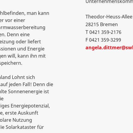
Unternehmenskommu
Wohlbefinden, man kann
Theodor-Heuss-Allee
r vor einer
28215 Bremen
Warmwasserbereitung
T 0421 359-2176
en. Denn eine
F 0421 359-3299
izung oder liefert
angela.dittmer@sw
ssionen und Energie
n will, kann ihn mit
peichern.
hland Lohnt sich
auf jeden Fall! Denn die
lte Sonnenenergie ist
ie
iges Energiepotenzial,
le, erste Auskunft
solare Nutzung
e Solarkataster für