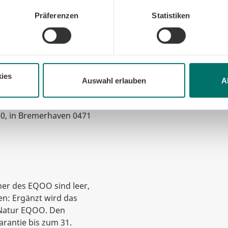
kunft widerrufen oder ändern. Sofern Sie Ihre Einwilligung nicht erteil
igene Förderprogramm
e Minimum, um die Seite betreiben zu können.
Präferenzen
Statistiken
das Bundesamt für
lagen zur reinen
ter Speicher. Die
orfläche.
 oder bei der KfW-Bank
ies
b-Kundencentern
Auswahl erlauben
A
er Beratungsservice,
 kostenlos. Vereinbaren
90, in Bremerhaven 0471
her des EQOO sind leer,
n: Ergänzt wird das
Natur EQOO. Den
rantie bis zum 31.