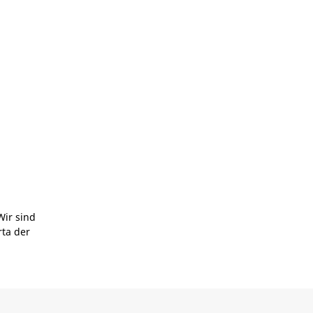
Wir sind
rta der