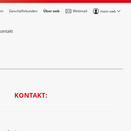
en
Geschäftskunden
Über swb
Webmail
mein swb
kontakt
KONTAKT: