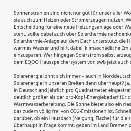
Sonnenstrahlen sind nicht nur gut für unser aller 
sie auch zum Heizen oder Stromerzeugen nutzen. We
Entscheidung für eine neue Heizungsanlage oder 
steht, sollte dabei auch über Solarthermie nachdenk
Solarthermie-Anlage auf dem Dach unterstützt die He
warmes Wasser und hilft dabei, klimaschädliche Emi
einzusparen. Wer hingegen Solarstrom selbst erzeuge
dem EQOO Hausspeichersystem von swb jetzt auch s
Solarenergie lohnt sich immer – auch in Norddeutsc
Solarenergie in unseren Breiten denn überhaupt? Ja, 
in Deutschland jährlich pro Quadratmeter eingestrah
deutlich größer als der pro-Kopf-Energiebedarf für d
Warmwasserbereitung. Die Sonne bietet also ein ries
das zudem völlig frei von CO2-Emissionen ist. Schnel
darüber, ob ein Hausdach (Neigung, Fläche) für die 
überhaupt in Frage kommt, geben im Land Bremen di