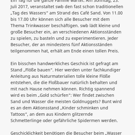
Ein Tag für die ganze Familie wartet: Am Sonntag, 23.
Juli 2017, veranstaltet swb den fast schon traditionellen
„Tag des Wassers“ am Strand des Café Sand. Von 11.00
bis 17.00 Uhr können sich alle Besucher mit dem
Thema Trinkwasser beschäftigen. swb lädt kleine und
große Besucher ein, an verschiedenen Aktionsständen
zu spielen, zu basteln und zu experimentieren. Jeder
Besucher, der an mindestens fünf Aktionsständen
teilgenommen hat, erhält am Ende einen tollen Preis.
Ein bisschen handwerkliches Geschick ist gefragt am
Stand „Flöße bauen“. Hier werden unter fachkundiger
Anleitung aus Naturmaterialien tolle kleine Flöße
entstehen, die die Floßbauer natürlich behalten und
mit nach Hause nehmen können. Richtig spannend
wird es beim „Gold schürfen“: Wer findet zwischen
Sand und Wasser die meisten Goldnuggets? Bunt wird
es an dem Aktionsstand „Kinder schminken und
Tattoos“, an dem aus Kindern glitzernde
Schmetterlinge oder gefährliche Spidermen werden.
Geschicklichkeit benötigen die Besucher beim „Wasser