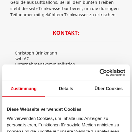
Gebilde aus Luftballons. Bei all dem bunten Treiben
steht die swb-Trinkwasserbar bereit, um die durstigen
Teilnehmer mit gekühltem Trinkwasser zu erfrischen.
KONTAKT:
Christoph Brinkmann
swb AG
Unternehmenskommunikation
Theodor-Heuss-Allee 20
28215 Bremen
Zustimmung
Details
Über Cookies
T 0421 359-2762
F 0421 359-152762
christoph.brinkmann@swb-gruppe.de
Diese Webseite verwendet Cookies
Wir verwenden Cookies, um Inhalte und Anzeigen zu
personalisieren, Funktionen für soziale Medien anbieten zu
können und die Zugriffe auf unsere Website zu analysieren.