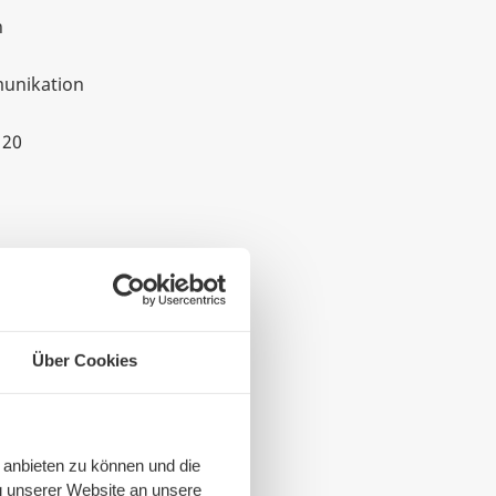
n
nikation
 20
nn@swb-gruppe.de
Über Cookies
 anbieten zu können und die
g unserer Website an unsere