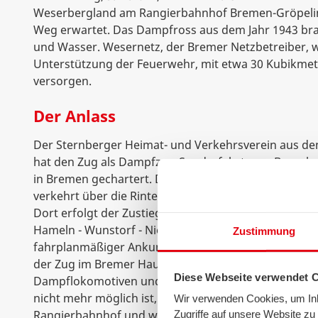
Weserbergland am Rangierbahnhof Bremen-Gröpeli
Weg erwartet. Das Dampfross aus dem Jahr 1943 br
und Wasser. Wesernetz, der Bremer Netzbetreiber, w
Unterstützung der Feuerwehr, mit etwa 30 Kubikmete
versorgen.
Der Anlass
Der Sternberger Heimat- und Verkehrsverein aus dem 
hat den Zug als Dampfzug-Sonderfahrt zum Besuch
in Bremen gechartert. Der Zug startet um 05:00 Uhr
verkehrt über die Rinteln-Stadthagener Eisenbahn zu
Dort erfolgt der Zustieg der 170 Fahrgäste und dann
Hameln - Wunstorf - Nienburg - Verden nach Breme
Zustimmung
fahrplanmäßiger Ankunft und Ausstieg um 11:48 Uhr.
der Zug im Bremer Hauptbahnhof zu fotografieren. 
Diese Webseite verwendet 
Dampflokomotiven und die Abstellung des Zuges i
nicht mehr möglich ist, fährt der Zug in die Abstell
Wir verwenden Cookies, um Inha
Rangierbahnhof und wird dort ab ca. 12:15 Uhr für di
Zugriffe auf unsere Website z