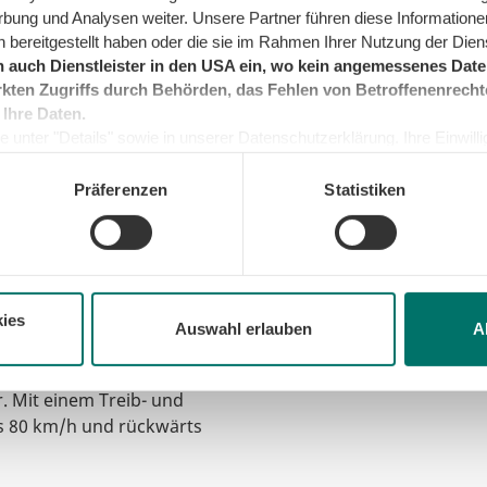
rbung und Analysen weiter. Unsere Partner führen diese Informatione
 bereitgestellt haben oder die sie im Rahmen Ihrer Nutzung der Die
 auch Dienstleister in den USA ein, wo kein angemessenes Daten
kten Zugriffs durch Behörden, das Fehlen von Betroffenenrecht
s der Lokomotivfabrik
 Ihre Daten.
riegslok" im zweiten
 unter "Details" sowie in unserer Datenschutzerklärung. Ihre Einwilligu
ung von fünf bis zehn
kunft widerrufen oder ändern. Sofern Sie Ihre Einwilligung nicht erteil
rde diese Lokomotive
e Minimum, um die Seite betreiben zu können.
Präferenzen
Statistiken
Dienst gestellt. Eine
eutschen Reichsbahn in
ies
Auswahl erlauben
A
nnentender 2´2´T30
uf die Waage, davon im
. Mit einem Treib- und
s 80 km/h und rückwärts