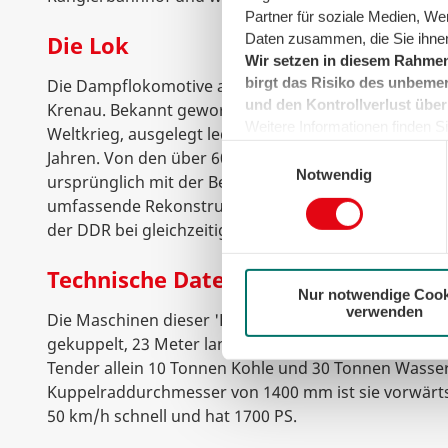
Partner für soziale Medien, We
Daten zusammen, die Sie ihnen
Die Lok
Wir setzen in diesem Rahmen
birgt das Risiko des unbemer
Die Dampflokomotive aus dem Jahre 1943 stammt au
und den Kontrollverlust über
Krenau. Bekannt geworden ist sie als sogenannte "K
Weitere Informationen finden Sie
Weltkrieg, ausgelegt lediglich für eine Lebenserwart
können sie jederzeit für die Zu
Einwilligungsauswahl
Jahren. Von den über 6000 gebauten Exemplaren wu
der Cookies auf das notwendig
Notwendig
ursprünglich mit der Betriebsnummer 52 5274 in den 
umfassende Rekonstruktion erfolgte 1961 bei der D
der DDR bei gleichzeitiger Umzeichnung in 52 8038.
Technische Daten
Nur notwendige Cook
verwenden
Die Maschinen dieser 'Baureihe 52' sind mit dem Wa
gekuppelt, 23 Meter lang und bringen 136 Tonnen a
Tender allein 10 Tonnen Kohle und 30 Tonnen Wasser
Kuppelraddurchmesser von 1400 mm ist sie vorwärt
50 km/h schnell und hat 1700 PS.