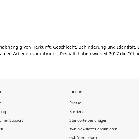
nabhängig von Herkunft, Geschlecht, Behinderung und Identität. 
amen Arbeiten voranbringt. Deshalb haben wir seit 2017 die "Cha
E
EXTRAS
t
Presse
ung
Karriere
tomer Support
Standorte besichtigen
en
swb-Newsletter abonnieren
swb Vorteilswelt