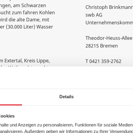
ngen, am Schwarzen
Christoph Brinkman
aucht zum fahren Kohlen
swb AG
ird die alte Dame, mit
Unternehmenskommu
r (30.000 Liter) Wasser
Theodor-Heuss-Allee
28215 Bremen
Extertal, Kreis Lippe,
T 0421 359-2762
 des Weihnachtsmarktes
F 0421 359-152762
 in Stadthagen und
christoph.brinkma
nächst nach Rinteln.
 geht es weiter über
n Hauptbahnhof mit
Details
 Zu diesem Zeitpunkt ist
Da die Versorgung von
Cookies
n Bremen Hauptbahnhof
ung nach Bremen-
lte und Anzeigen zu personalisieren, Funktionen für soziale Medien
e Rückfahrt vorbereitet.
u analysieren. Außerdem geben wir Informationen zu Ihrer Verwendun