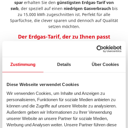
spar
erhalten Sie den
günstigsten Erdgas-Tarif von
swb
, der speziell auf einen
niedrigen Gasverbrauch
bis
zu 15.000 kWh zugeschnitten ist. Perfekt für alle
Sparfüchse, die clever sparen und dennoch auf Qualität
setzen möchten.
Der Erdgas-Tarif, der zu Ihnen passt
Ob zum Heizen oder Kochen – mit
swb Erdgas spar
sichern Sie sich nicht nur
günstiges Erdgas von swb
,
sondern auch ein echtes Spar-Erlebnis! Bei uns
bekommen Sie das
passende Angebot
für Ihren
Zustimmung
Details
Über Cookies
individuellen Verbrauch und haben die volle
Kostenkontrolle.
Zwei Tarif-Optionen für Sparfüchse:
Diese Webseite verwendet Cookies
Wir verwenden Cookies, um Inhalte und Anzeigen zu
swb Erdgas spar S:
Perfekt für Haushalte mit
geringem Gasverbrauch (bis zu 8.400 kWh pro Jahr).
personalisieren, Funktionen für soziale Medien anbieten zu
Profitieren Sie von einem
niedrigen Grundpreis
und
können und die Zugriffe auf unsere Website zu analysieren.
schonen Ihr Budget!
Außerdem geben wir Informationen zu Ihrer Verwendung
swb Erdgas spar L:
Für Haushalte mit einem
unserer Website an unsere Partner für soziale Medien,
höheren Verbrauch (bis zu 15.000 kWh pro Jahr) –
Werbung und Analysen weiter. Unsere Partner führen diese