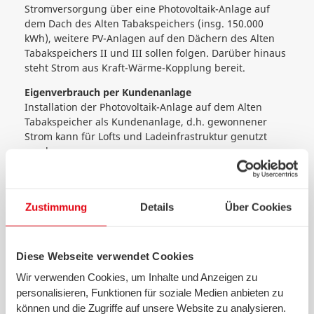
Stromversorgung über eine Photovoltaik-Anlage auf
dem Dach des Alten Tabakspeichers (insg. 150.000
kWh), weitere PV-Anlagen auf den Dächern des Alten
Tabakspeichers II und III sollen folgen. Darüber hinaus
steht Strom aus Kraft-Wärme-Kopplung bereit.
Eigenverbrauch per
Kundenanlage
Installation der Photovoltaik-Anlage auf dem Alten
Tabakspeicher als Kundenanlage, d.h. gewonnener
Strom kann für Lofts und Ladeinfrastruktur genutzt
werden
Tiefgarage mit Wallboxen
Option für mehr als 30 Ladestationen und Wallboxen an
den Stellplätzen im Alten Tabakspeicher, die mit dem
Zustimmung
Details
Über Cookies
Strom aus der hauseigenen PV-Anlage versorgt werden
Intelligente Zähler
Diese Webseite verwendet Cookies
Moderne Steuerungstechnik, die eine sichere und
abgestimmte Ladung von Elektrofahrzeugen nach
Wir verwenden Cookies, um Inhalte und Anzeigen zu
Bedarf per Lastmanagementsystem ermöglicht
personalisieren, Funktionen für soziale Medien anbieten zu
können und die Zugriffe auf unsere Website zu analysieren.
Grundversorgung