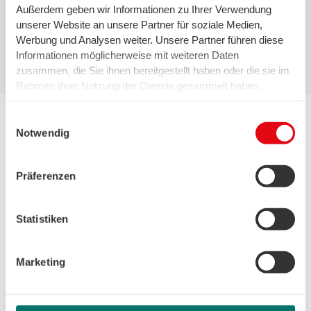
Außerdem geben wir Informationen zu Ihrer Verwendung
Infrastrukturleistungen wie Strom, Wasser und
unserer Website an unsere Partner für soziale Medien,
Abwasser
Werbung und Analysen weiter. Unsere Partner führen diese
Informationen möglicherweise mit weiteren Daten
zusammen, die Sie ihnen bereitgestellt haben oder die sie im
Rahmen Ihrer Nutzung der Dienste gesammelt haben.
Wir setzen in diesem Rahmen auch Dienstleister in den
USA ein, wo kein angemessenes Datenschutzniveau
Einwilligungsauswahl
existiert. Das birgt das Risiko des unbemerkten Zugriffs
Notwendig
durch Behörden, das Fehlen von Betroffenenrechten,
fehlende Rechtsmittel und den Kontrollverlust über Ihre
Ökostrom für den Alten Tabakspeicher I
Präferenzen
Daten.
Ob swb Quartiersstrom für Bürolofts oder swb
Weitere Informationen finden Sie unter "Details" sowie in
Ladestrom für Elektrofahrzeuge – profitieren Sie von
unserer Datenschutzerklärung. Ihre Einwilligung ist freiwillig
Ökostrom aus der PV‑Anlage auf dem Dach des Alten
Statistiken
und Sie können sie jederzeit für die Zukunft widerrufen oder
Tabakspeichers.
ändern. Sofern Sie Ihre Einwilligung nicht erteilen,
beschränken wir den Einsatz der Cookies auf das notwendige
Mehr erfahren
Marketing
Minimum, um die Seite betreiben zu können.