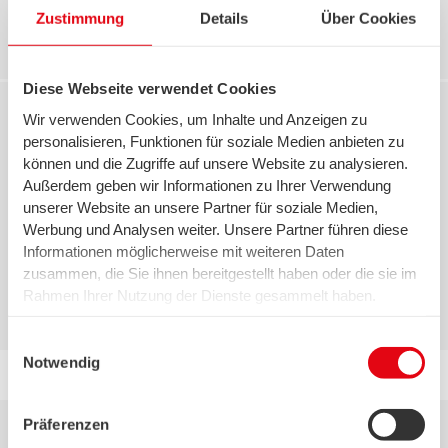
Zustimmung
Details
Über Cookies
Diese Webseite verwendet Cookies
Wir verwenden Cookies, um Inhalte und Anzeigen zu
personalisieren, Funktionen für soziale Medien anbieten zu
können und die Zugriffe auf unsere Website zu analysieren.
Außerdem geben wir Informationen zu Ihrer Verwendung
unserer Website an unsere Partner für soziale Medien,
Werbung und Analysen weiter. Unsere Partner führen diese
Informationen möglicherweise mit weiteren Daten
zusammen, die Sie ihnen bereitgestellt haben oder die sie im
Rahmen Ihrer Nutzung der Dienste gesammelt haben.
* Pflichtfeld
Wir setzen in diesem Rahmen auch Dienstleister in den
USA ein, wo kein angemessenes Datenschutzniveau
Einwilligungsauswahl
existiert. Das birgt das Risiko des unbemerkten Zugriffs
Notwendig
durch Behörden, das Fehlen von Betroffenenrechten,
fehlende Rechtsmittel und den Kontrollverlust über Ihre
Präferenzen
Daten.