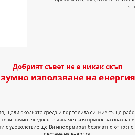
пест
Добрият съвет не е никак скъп
азумно използване на енергия
ия, щади околната среда и портфейла си. Ние също раб
 този начин ежедневно даваме своя принос за опазване
ти с удоволствие ще Ви информират безплатно относно
пестене на енергия.