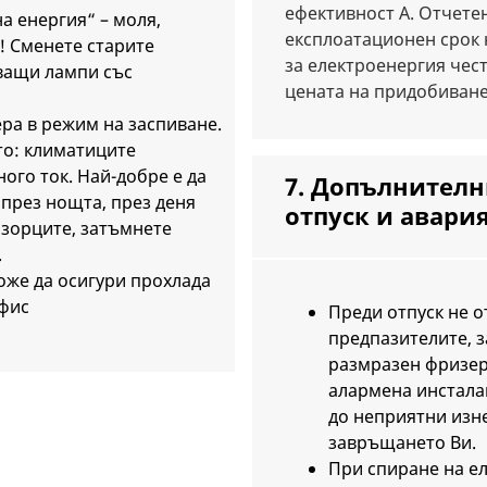
ефективност А. Отчете
а енергия“ – моля,
експлоатационен срок 
! Сменете старите
за електроенергия чест
ващи лампи със
цената на придобиване
ра в режим на заспиване.
то: климатиците
ого ток. Най-добре е да
7. Допълнителн
през нощта, през деня
отпуск и авари
озорците, затъмнете
.
оже да осигури прохлада
фис
Преди отпуск не 
предпазителите, з
размразен фризер
алармена инстала
до неприятни изн
завръщането Ви.
При спиране на е