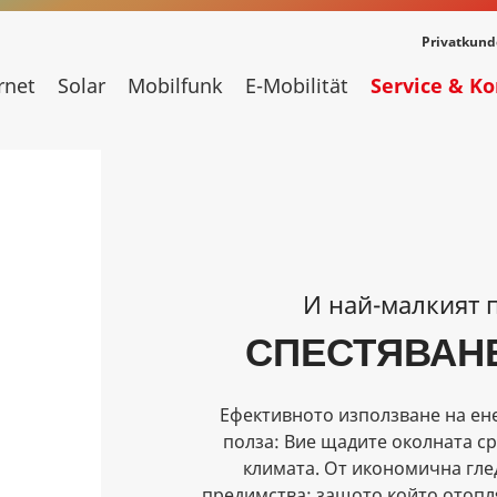
Privatkun
rnet
Solar
Mobilfunk
E-Mobilität
Service & K
И най-малкият п
СПЕСТЯВАНЕ
Ефективното използване на ен
полза: Вие щадите околната с
климата. От икономична гле
предимства: защото който отопл