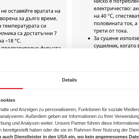
ниско е потребле
електричество: ак
не оставяйте вратата на
на 40 °C, спестяв
ворена за дълго време.
половината ток, а 
а температурата си
трети от тока.
дилника са достатъчни 7
За сушене използв
а –18 °C.
сушилник, когато 
е предварително фурната.
През зимата енер
еди края на времето за
сушилня работи п
тете регулатора на
 на 0. Използвайте
екция вместо нагряване
Details
е и настройте с 20 – 30 °C
5. Просто изклю
ература.
избягвайте ре
лки количества и ястия с
Cookies
та фурна.
готовност
lte und Anzeigen zu personalisieren, Funktionen für soziale Medien
дата за готвене в
u analysieren. Außerdem geben wir Informationen zu Ihrer Verwendun
а кана вместо в
rbung und Analysen weiter. Unsere Partner führen diese Informatione
Отмерете предварително
 bereitgestellt haben oder die sie im Rahmen Ihrer Nutzung der Die
Загуби при празен ход 
 auch Dienstleister in den USA ein, wo kein angemessenes Daten
и гответе под капак.