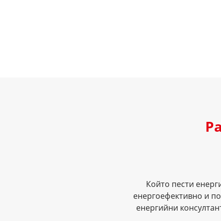
Р
Който пести енерг
енергоефективно и по
енергийни консултан