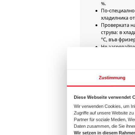
%.
По-специално 
хладилника от
Проверката н
струва: в хла
°C, във фризер
Не загрявайт
Пет минути пр
готвене завър
температурата
режим с конв
Zustimmung
отдолу и отгор
по-ниска темп
Затопляйте ма
Diese Webseite verwendet 
микровълнова
Wir verwenden Cookies, um Inha
Загрявайте во
Zugriffe auf unsere Website z
електрическат
Partner für soziale Medien, We
тенджерата. 
Daten zusammen, die Sie ihnen
Wir setzen in diesem Rahmen
количеството 