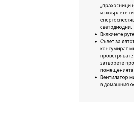
„прахосници н
изхвърлете ги
енергоспестя
светодиодни.
Включете руте
Съвет за лято
консумират мн
проветрявате 
затворете пр
помещенията
Вентилатор м
в домашния о