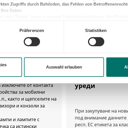
kten Zugriffs durch Behörden, das Fehlen von Betroffenenrecht
много уреди, напр. са
съдомиялната машина
 Ihre Daten.
захранващи устройств
о я напълните. Разходът
 unter "Details" sowie in unserer Datenschutzerklärung. Ihre Einwilligu
секретари, безжични т
ргия е винаги един и същ.
kunft widerrufen oder ändern. Sofern Sie Ihre Einwilligung nicht erteil
компютри, DVD рекорд
e Minimum, um die Seite betreiben zu können.
Präferenzen
Statistiken
ресивери и DSL рутери
изключвайте тези уред
електрическата мрежа, 
работа от
използвате.
ies
Auswahl erlauben
A
6. Купете енер
уреди
 изключете от контакта
тройства за мобилни
.п., както и щепселите на
визори и конзоли за
При закупуване на нов
под внимание данните 
ампи и лампите с
респ. ЕС етикета за кл
чка са истински