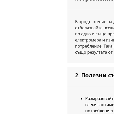
В продължение на 
отбелязвайте всек
по едно и също вр
електромера и изч
потребление. Така
също резултата от 
2. Полезни с
Размразявайте
всеки сантиме
потреблението