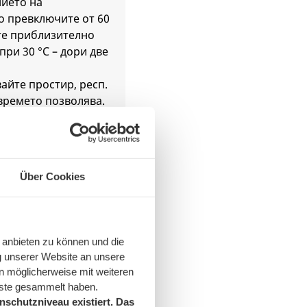
нието на
о превключите от 60
ате приблизително
при 30 °C – дори две
айте простир, респ.
времето позволява.
госпестяващата
о-икономично.
Über Cookies
чете –
жим на
 anbieten zu können und die
g unserer Website an unsere
n möglicherweise mit weiteren
nste gesammelt haben.
са налице при
schutzniveau existiert. Das