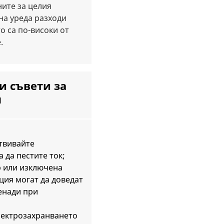
ните за целия
на уреда разходи
о са по-високи от
.
и съвети за
я
отвивайте
а да пестите ток;
 или изключена
ция могат да доведат
енади при
лектрозахранването