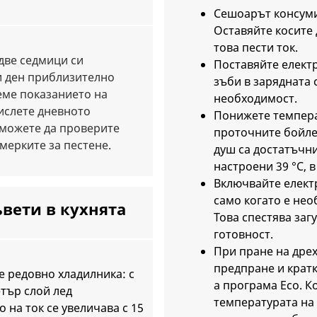
Сешоарът консуми
Оставяйте косите 
това пести ток.
две седмици си
Поставяйте електр
и ден приблизително
зъби в зарядната 
еме показанието на
необходимост.
ислете дневното
Понижете темпера
 можете да проверите
проточните бойле
мерките за пестене.
душ са достатъчн
настроени 39 °C, в 
Включвайте елект
само когато е нео
ъвети в кухнята
Това спестява заг
готовност.
При пране на дре
предпране и крат
 редовно хладилника: с
а програма Eco. К
тър слой лед
температурата на 
 на ток се увеличава с 15