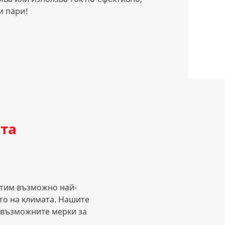
и пари!
та
отим възможно най-
то на климата. Нашите
 възможните мерки за