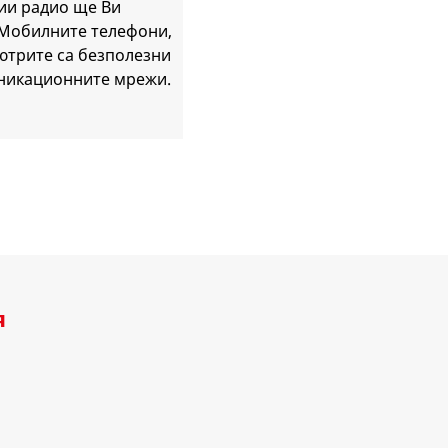
ии радио ще Ви
 Мобилните телефони,
ютрите са безполезни
уникационните мрежи.
я