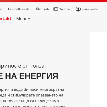
den
Geschäftskunden
Über swb
Webmail
mein swb
ontakt
Mehr
ринос е от полза.
 НА ЕНЕРГИЯ
ергия и вода Ви носи многократна
реда и стимулирате опазването на
дна точка също са налице само
ява или използва ток по-ефективно,