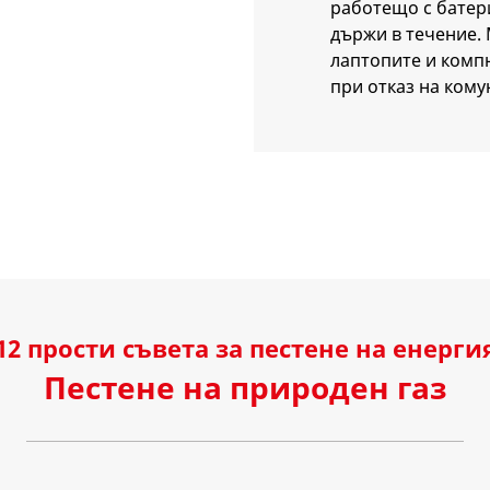
работещо с батер
държи в течение.
лаптопите и комп
при отказ на ком
12 прости съвета за пестене на енерги
Пестене на природен газ