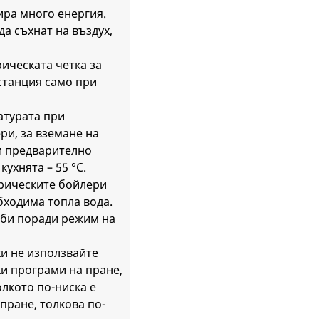
ра много енергия.
да съхнат на въздух,
ическата четка за
станция само при
турата при
ри, за вземане на
и предварително
кухнята – 55 °C.
рическите бойлери
бходима топла вода.
уби поради режим на
хи не използвайте
ки програми на пране,
олкото по-ниска е
пране, толкова по-