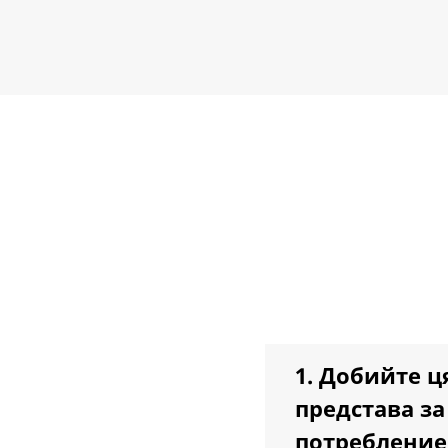
1. Добийте ц
представа з
потребление