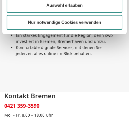
Bleiben Sie einfach bei swb und genießen Sie diese
Auswahl erlauben
starken Vorteile:
Ein breites Produktportfolio, bei dem Sie alles aus
einer Hand erhalten.
Nur notwendige Cookies verwenden
Jeder Stromtarif besteht zu
100 % aus Ökostrom.
Ein starkes Engagement für die Region, denn swb
investiert in Bremen, Bremerhaven und umzu.
Komfortable digitale Services, mit denen Sie
jederzeit alles online im Blick behalten.
Kontakt Bremen
0421 359-3590
Mo. – Fr. 8.00 – 18.00 Uhr