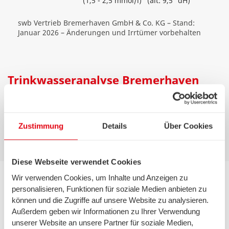
(1,5 - 2,5 mmol/l)
(alt: 9,5 °dH)
swb Vertrieb Bremerhaven GmbH & Co. KG – Stand:
Januar 2026 – Änderungen und Irrtümer vorbehalten
Trinkwasseranalyse Bremerhaven
zum Download
Trinkwasseranalyse für Bremerhaven
(0,49 MB)
Zustimmung
Details
Über Cookies
Diese Webseite verwendet Cookies
Wir verwenden Cookies, um Inhalte und Anzeigen zu
personalisieren, Funktionen für soziale Medien anbieten zu
können und die Zugriffe auf unsere Website zu analysieren.
Außerdem geben wir Informationen zu Ihrer Verwendung
Ihr Ansprechpartner
unserer Website an unsere Partner für soziale Medien,