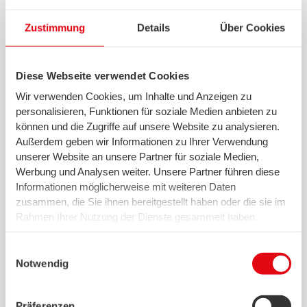
Zustimmung
Details
Über Cookies
Łatwe swb
Diese Webseite verwendet Cookies
Wir verwenden Cookies, um Inhalte und Anzeigen zu
personalisieren, Funktionen für soziale Medien anbieten zu
können und die Zugriffe auf unsere Website zu analysieren.
Außerdem geben wir Informationen zu Ihrer Verwendung
unserer Website an unsere Partner für soziale Medien,
Werbung und Analysen weiter. Unsere Partner führen diese
Informationen möglicherweise mit weiteren Daten
zusammen, die Sie ihnen bereitgestellt haben oder die sie im
Rahmen Ihrer Nutzung der Dienste gesammelt haben.
Kim jest swb? Czym zajmuje się swb? A jak zostać
Wir setzen in diesem Rahmen auch Dienstleister in den
klientem? Tutaj wyjaśniamy najważniejsze z nich.
USA ein, wo kein angemessenes Datenschutzniveau
Einwilligungsauswahl
existiert. Das birgt das Risiko des unbemerkten Zugriffs
Notwendig
Dowiedz się więcej
durch Behörden, das Fehlen von Betroffenenrechten,
fehlende Rechtsmittel und den Kontrollverlust über Ihre
Präferenzen