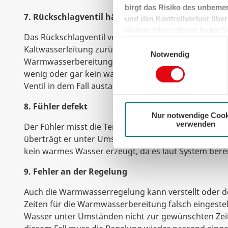
birgt das Risiko des unbemer
7. Rückschlagventil hängt
und den Kontrollverlust über
Weitere Informationen finden Sie
Das Rückschlagventil verhindert, dass warmes Wasse
können sie jederzeit für die Zu
Einwilligungsauswahl
Kaltwasserleitung zurückfließt. Hängt das Ventil, fli
der Cookies auf das notwendig
Notwendig
Warmwasserbereitung nach, weshalb der Druck in d
wenig oder gar kein warmes Wasser bei Ihnen ankom
Ventil in dem Fall austauschen oder reparieren.
8. Fühler defekt
Nur notwendige Cook
verwenden
Der Fühler misst die Temperatur des Warmwasserspeic
überträgt er unter Umständen falsche Werte an die 
kein warmes Wasser erzeugt, da es laut System berei
9. Fehler an der Regelung
Auch die Warmwasserregelung kann verstellt oder def
Zeiten für die Warmwasserbereitung falsch eingestel
Wasser unter Umständen nicht zur gewünschten Zeit