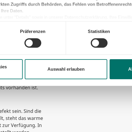
kten Zugriffs durch Behörden, das Fehlen von Betroffenenrecht
 Ihre Daten.
 unter "Details" sowie in unserer Datenschutzerklärung. Ihre Einwilligu
r in die
kunft widerrufen oder ändern. Sofern Sie Ihre Einwilligung nicht erteil
eßt zu wenig Wasser zur
e Minimum, um die Seite betreiben zu können.
Präferenzen
Statistiken
en Leitungen sinkt und
mt. Lassen Sie das
ies
Auswahl erlauben
A
hers. Ist er defekt,
Regelung und es wird
ts vorhanden ist.
ekt sein. Sind die
lt, steht das warme
 zur Verfügung. In