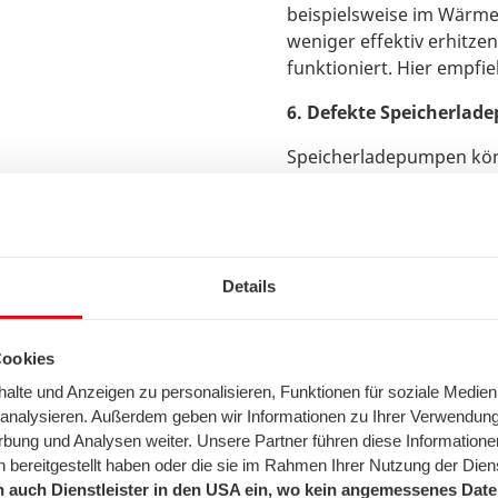
beispielsweise im Wärmet
weniger effektiv erhitze
funktioniert. Hier empfi
6. Defekte Speicherlad
Speicherladepumpen könn
Sofern dieser Fall eintr
den Austausch der Pump
der Boiler oder Durchlau
ausgetauscht werden.
Details
Tipp
: Hier erfahren Sie 
funktioniert
.
Cookies
lte und Anzeigen zu personalisieren, Funktionen für soziale Medien
u analysieren. Außerdem geben wir Informationen zu Ihrer Verwendun
rbung und Analysen weiter. Unsere Partner führen diese Informatione
 bereitgestellt haben oder die sie im Rahmen Ihrer Nutzung der Die
 auch Dienstleister in den USA ein, wo kein angemessenes Daten