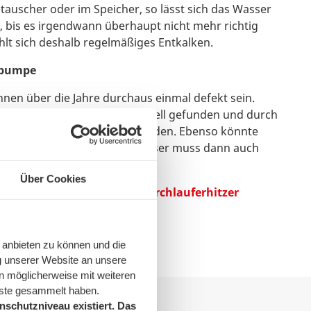
auscher oder im Speicher, so lässt sich das Wasser
n, bis es irgendwann überhaupt nicht mehr richtig
ehlt sich deshalb regelmäßiges Entkalken.
epumpe
en über die Jahre durchaus einmal defekt sein.
itt, kann das Problem aber schnell gefunden und durch
e ebenso rasch behoben werden. Ebenso könnte
ferhitzer beschädigt sein. Dieser muss dann auch
Über Cookies
noch mehr darüber, wie ein
Durchlauferhitzer
 anbieten zu können und die
g unserer Website an unsere
n möglicherweise mit weiteren
nste gesammelt haben.
schutzniveau existiert. Das