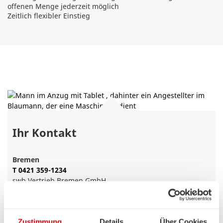
offenen Menge jederzeit möglich
Zeitlich flexibler Einstieg
Ihr Kontakt
Bremen
T 0421 359-1234
swb Vertrieb Bremen GmbH
Postfach 10 78 03
28078 Bremen
Zustimmung
Details
Über Cookies
Bremerhaven