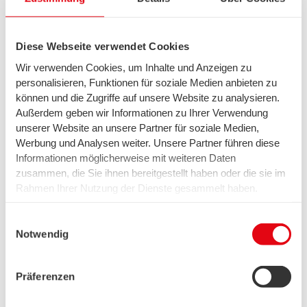
T 0471 477-1234
swb Vertrieb Bremerhaven GmbH & Co. KG
Postfach 10 12 80
Diese Webseite verwendet Cookies
27512 Bremerhaven
Wir verwenden Cookies, um Inhalte und Anzeigen zu
personalisieren, Funktionen für soziale Medien anbieten zu
können und die Zugriffe auf unsere Website zu analysieren.
Außerdem geben wir Informationen zu Ihrer Verwendung
unserer Website an unsere Partner für soziale Medien,
Werbung und Analysen weiter. Unsere Partner führen diese
Informationen möglicherweise mit weiteren Daten
zusammen, die Sie ihnen bereitgestellt haben oder die sie im
Günstiger Strompreis durch flexiblen
Rahmen Ihrer Nutzung der Dienste gesammelt haben.
Tranchenkauf
Wir setzen in diesem Rahmen auch Dienstleister in den
USA ein, wo kein angemessenes Datenschutzniveau
Einwilligungsauswahl
existiert. Das birgt das Risiko des unbemerkten Zugriffs
Notwendig
durch Behörden, das Fehlen von Betroffenenrechten,
fehlende Rechtsmittel und den Kontrollverlust über Ihre
Präferenzen
Daten.
Meetings, Geschäftsreisen, Mitarbeiterführung: Klar,
Weitere Informationen finden Sie unter "Details" sowie in
im Arbeitsalltag großer Unternehmen bleibt wenig Zeit,