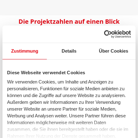
Die Projektzahlen auf einen Blick
Zustimmung
Details
Über Cookies
7 Planungsvarianten
plus Untervarianten
Diese Webseite verwendet Cookies
Wir verwenden Cookies, um Inhalte und Anzeigen zu
personalisieren, Funktionen für soziale Medien anbieten zu
3 Anwohnerversammlungen
können und die Zugriffe auf unsere Website zu analysieren.
in den Stadtteilen
Außerdem geben wir Informationen zu Ihrer Verwendung
unserer Website an unsere Partner für soziale Medien,
Werbung und Analysen weiter. Unsere Partner führen diese
Informationen möglicherweise mit weiteren Daten
9 Beiratsversammlungen
zusammen, die Sie ihnen bereitgestellt haben oder die sie im
in den Stadtteilen
Rahmen Ihrer Nutzung der Dienste gesammelt haben.