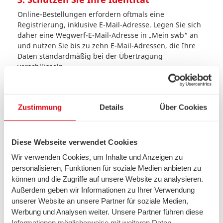
Online-Bestellungen erfordern oftmals eine
Registrierung, inklusive E-Mail-Adresse. Legen Sie sich
daher eine Wegwerf-E-Mail-Adresse in „Mein swb“ an
und nutzen Sie bis zu zehn E-Mail-Adressen, die Ihre
Daten standardmäßig bei der Übertragung
verschlüsseln.
4. Lesen Sie auch das Kleingedruckte
Seien Sie bei jeglicher Registrierung und Anmeldung
Zustimmung
Details
Über Cookies
wachsam – egal ob bei Gewinnspielen oder Services.
Lesen und bewerten Sie zunächst die
Nutzungsbedingungen und Datenschutzerklärungen
aufmerksam.
Diese Webseite verwendet Cookies
5. Prüfen Sie aufmerksam Ihre E-Mails
Wir verwenden Cookies, um Inhalte und Anzeigen zu
personalisieren, Funktionen für soziale Medien anbieten zu
Seien Sie bei E-Mails skeptisch, die Sie zum Beispiel vor
können und die Zugriffe auf unsere Website zu analysieren.
Sicherheitslücken oder gesperrten Konten warnen
Außerdem geben wir Informationen zu Ihrer Verwendung
wollen. Infizierte Anhänge oder auch Links zu
unserer Website an unsere Partner für soziale Medien,
schädlichen Webseiten können Ihrem Computer
Werbung und Analysen weiter. Unsere Partner führen diese
schaden.
Informationen möglicherweise mit weiteren Daten