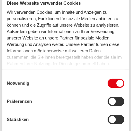
Download
Diese Webseite verwendet Cookies
Wir verwenden Cookies, um Inhalte und Anzeigen zu
Informationen zur
personalisieren, Funktionen für soziale Medien anbieten zu
(0,09 MB)
Stromkennzeichnung in Bremen
können und die Zugriffe auf unsere Website zu analysieren.
Außerdem geben wir Informationen zu Ihrer Verwendung
Wichtige Informationen für swb-
(0,34 MB)
unserer Website an unsere Partner für soziale Medien,
Kunden in Bremen
Werbung und Analysen weiter. Unsere Partner führen diese
Informationen möglicherweise mit weiteren Daten
zusammen, die Sie ihnen bereitgestellt haben oder die sie im
Rahmen Ihrer Nutzung der Dienste gesammelt haben.
Wir setzen in diesem Rahmen auch Dienstleister in den
USA ein, wo kein angemessenes Datenschutzniveau
Ihr Ansprechpartner in Bremen
Einwilligungsauswahl
existiert. Das birgt das Risiko des unbemerkten Zugriffs
Notwendig
durch Behörden, das Fehlen von Betroffenenrechten,
Montag bis Freitag 8.00 – 18.00 Uhr
fehlende Rechtsmittel und den Kontrollverlust über Ihre
Präferenzen
Daten.
Weitere Informationen finden Sie unter "Details" sowie in
Ihre Mail an uns
unserer Datenschutzerklärung. Ihre Einwilligung ist freiwillig
Statistiken
und Sie können sie jederzeit für die Zukunft widerrufen oder
ändern. Sofern Sie Ihre Einwilligung nicht erteilen,
T 0421 359-3590