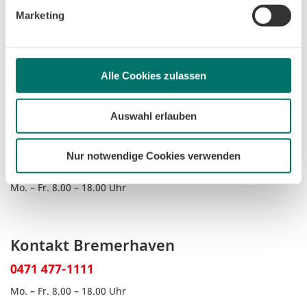
beschränken wir den Einsatz der Cookies auf das notwendige
swb Vertrieb Bremen GmbH
Marketing
Minimum, um die Seite betreiben zu können.
Postfach 10 78 03
28078 Bremen
Alle Cookies zulassen
Auswahl erlauben
Kontakt Bremen
Nur notwendige Cookies verwenden
0421 359-3590
Mo. – Fr. 8.00 – 18.00 Uhr
Kontakt Bremerhaven
0471 477-1111
Mo. – Fr. 8.00 – 18.00 Uhr