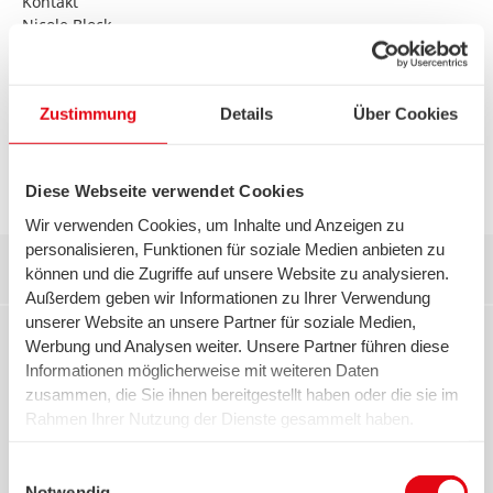
Kontakt
Nicole Block
swb AG
Unternehmenskommunikation
Theodor-Heuss-Allee 20
Zustimmung
Details
Über Cookies
28215 Bremen
T 0421 359-3095
nicole.block@swb-gruppe.de
Diese Webseite verwendet Cookies
Wir verwenden Cookies, um Inhalte und Anzeigen zu
personalisieren, Funktionen für soziale Medien anbieten zu
Kontakt:
können und die Zugriffe auf unsere Website zu analysieren.
Außerdem geben wir Informationen zu Ihrer Verwendung
unserer Website an unsere Partner für soziale Medien,
Werbung und Analysen weiter. Unsere Partner führen diese
Angela Dittmer
swb AG
Informationen möglicherweise mit weiteren Daten
Unternehmenskommunikation
zusammen, die Sie ihnen bereitgestellt haben oder die sie im
Rahmen Ihrer Nutzung der Dienste gesammelt haben.
Theodor-Heuss-Allee 20
Wir setzen in diesem Rahmen auch Dienstleister in den
28215 Bremen
USA ein, wo kein angemessenes Datenschutzniveau
Einwilligungsauswahl
T 0421 359-2176
existiert. Das birgt das Risiko des unbemerkten Zugriffs
Notwendig