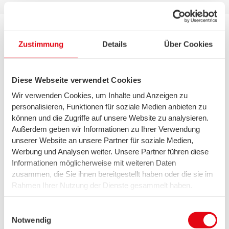
Zustimmung
Details
Über Cookies
Kontakt Bremen
0421 359-3590
Diese Webseite verwendet Cookies
Mo. – Fr. 8.00 – 18.00 Uhr
Wir verwenden Cookies, um Inhalte und Anzeigen zu
personalisieren, Funktionen für soziale Medien anbieten zu
können und die Zugriffe auf unsere Website zu analysieren.
Außerdem geben wir Informationen zu Ihrer Verwendung
Kontakt Telekommunikation
unserer Website an unsere Partner für soziale Medien,
0800 887-6000
Werbung und Analysen weiter. Unsere Partner führen diese
Informationen möglicherweise mit weiteren Daten
Mo. – Fr. 8.00 – 18.00 Uhr
zusammen, die Sie ihnen bereitgestellt haben oder die sie im
Sa. 9.00 – 14.00 Uhr
Rahmen Ihrer Nutzung der Dienste gesammelt haben.
Wir setzen in diesem Rahmen auch Dienstleister in den
USA ein, wo kein angemessenes Datenschutzniveau
Einwilligungsauswahl
Zertifikate
existiert. Das birgt das Risiko des unbemerkten Zugriffs
Notwendig