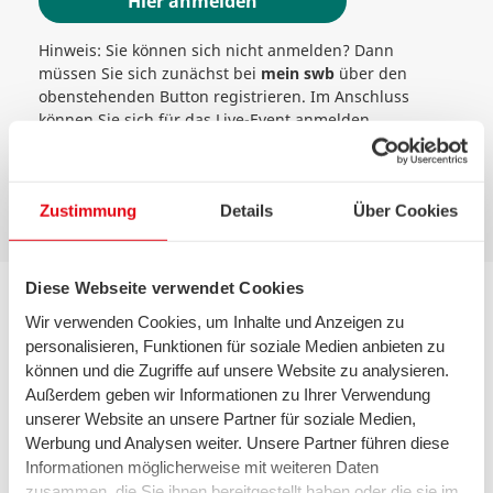
Hier anmelden
Hinweis: Sie können sich nicht anmelden? Dann
müssen Sie sich zunächst bei
mein swb
über den
obenstehenden Button registrieren. Im Anschluss
können Sie sich für das Live-Event anmelden.
Bild Copyright:
StattReisen Bremen e.V.
Zustimmung
Details
Über Cookies
Diese Webseite verwendet Cookies
Wir verwenden Cookies, um Inhalte und Anzeigen zu
personalisieren, Funktionen für soziale Medien anbieten zu
können und die Zugriffe auf unsere Website zu analysieren.
Außerdem geben wir Informationen zu Ihrer Verwendung
Live-Event:
unserer Website an unsere Partner für soziale Medien,
Entdecken Sie das swb Kraftwerk Hastedt
Werbung und Analysen weiter. Unsere Partner führen diese
Informationen möglicherweise mit weiteren Daten
Erleben Sie am traditionsreichen Kraftwerksstandort in
zusammen, die Sie ihnen bereitgestellt haben oder die sie im