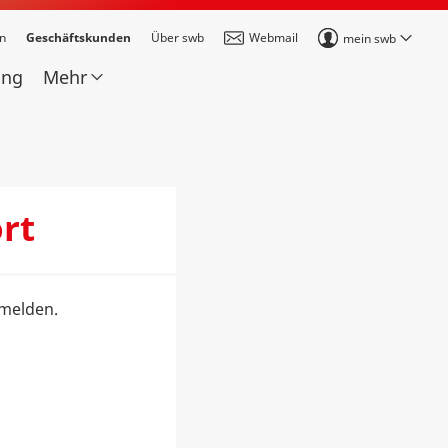
n
Geschäftskunden
Über swb
Webmail
mein swb
ung
Mehr
rt
 melden.