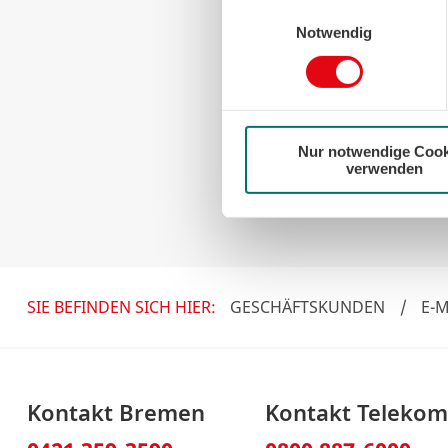
können sie jederzeit für die Zu
Einwilligungsauswahl
der Cookies auf das notwendig
Notwendig
Nur notwendige Cook
* Pflichtfeld
verwenden
SIE BEFINDEN SICH HIER:
GESCHÄFTSKUNDEN
/
E-M
Kontakt Bremen
Kontakt Teleko