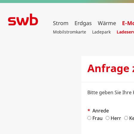
Strom
Erdgas
Wärme
E-Mo
Mobilstromkarte
Ladepark
Ladeser
Anfrage 
Bitte geben Sie Ihr
Anrede
Frau
Herr
K