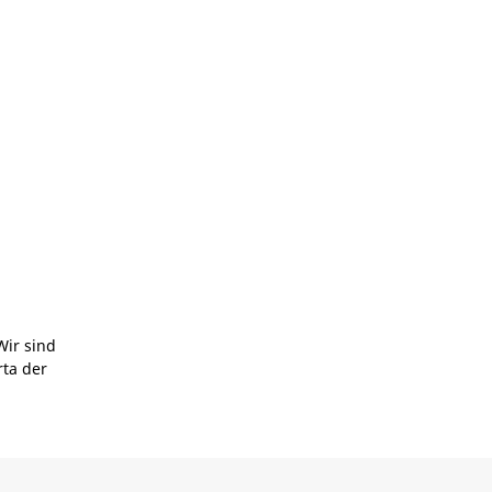
Wir sind
rta der