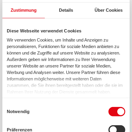
Zustimmung
Details
Über Cookies
Fernwärme
Diese Webseite verwendet Cookies
Wir verwenden Cookies, um Inhalte und Anzeigen zu
personalisieren, Funktionen für soziale Medien anbieten zu
können und die Zugriffe auf unsere Website zu analysieren.
Außerdem geben wir Informationen zu Ihrer Verwendung
unserer Website an unsere Partner für soziale Medien,
Werbung und Analysen weiter. Unsere Partner führen diese
Informationen möglicherweise mit weiteren Daten
Erdgasanlagen für Industrieunternehmen
zusammen, die Sie ihnen bereitgestellt haben oder die sie im
Rahmen Ihrer Nutzung der Dienste gesammelt haben.
Wir setzen in diesem Rahmen auch Dienstleister in den
USA ein, wo kein angemessenes Datenschutzniveau
Einwilligungsauswahl
existiert. Das birgt das Risiko des unbemerkten Zugriffs
Notwendig
durch Behörden, das Fehlen von Betroffenenrechten,
fehlende Rechtsmittel und den Kontrollverlust über Ihre
Präferenzen
Daten.