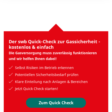
Der swb Quick-Check zur Gassicherheit -
kostenlos & einfach
Die Gasversorgung muss zuverlässig funktionieren
und wir helfen Ihnen dabei!
Selbst Risiken im Betrieb erkennen
Potentiellen Sicherheitsbedarf prüfen
Klare Einteilung nach Anlagen & Bereichen
Jetzt Quick Check starten!
Zum Quick Check