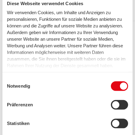
Diese Webseite verwendet Cookies
Unverbindlich beraten lassen
Wir verwenden Cookies, um Inhalte und Anzeigen zu
personalisieren, Funktionen für soziale Medien anbieten zu
können und die Zugriffe auf unsere Website zu analysieren.
Außerdem geben wir Informationen zu Ihrer Verwendung
Gewünschtes Internetprodukt
unserer Website an unsere Partner für soziale Medien,
Werbung und Analysen weiter. Unsere Partner führen diese
Informationen möglicherweise mit weiteren Daten
zusammen, die Sie ihnen bereitgestellt haben oder die sie im
Rahmen Ihrer Nutzung der Dienste gesammelt haben.
Ihre Kontaktdaten
Wir setzen in diesem Rahmen auch Dienstleister in den
USA ein, wo kein angemessenes Datenschutzniveau
Einwilligungsauswahl
existiert. Das birgt das Risiko des unbemerkten Zugriffs
Notwendig
durch Behörden, das Fehlen von Betroffenenrechten,
Firma
fehlende Rechtsmittel und den Kontrollverlust über Ihre
Präferenzen
Daten.
Weitere Informationen finden Sie unter "Details" sowie in
unserer Datenschutzerklärung. Ihre Einwilligung ist freiwillig
Statistiken
Vorname
Nachname
und Sie können sie jederzeit für die Zukunft widerrufen oder
ändern. Sofern Sie Ihre Einwilligung nicht erteilen,