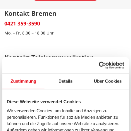
Kontakt Bremen
0421 359-3590
Mo. – Fr. 8.00 – 18.00 Uhr
Kontakt Telekommunikation
0800 887-6000
Mo. – Fr. 8.00 – 18.00 Uhr
Zustimmung
Details
Über Cookies
Sa. 9.00 – 14.00 Uhr
Diese Webseite verwendet Cookies
Zertifikate
Wir verwenden Cookies, um Inhalte und Anzeigen zu
personalisieren, Funktionen für soziale Medien anbieten zu
können und die Zugriffe auf unsere Website zu analysieren.
Außerdem geben wir Informationen zu Ihrer Verwendung