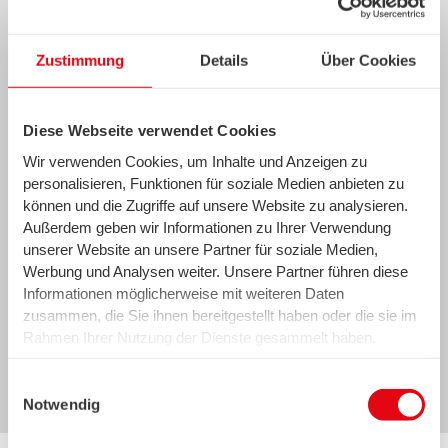
durchsuchen
.
Unterstützte Datei-Typen: PDF-, JPG-
oder PNG-Dateien von maximal 50 MB
Zustimmung
Details
Über Cookies
Größe.
Diese Webseite verwendet Cookies
Wir verwenden Cookies, um Inhalte und Anzeigen zu
personalisieren, Funktionen für soziale Medien anbieten zu
können und die Zugriffe auf unsere Website zu analysieren.
Außerdem geben wir Informationen zu Ihrer Verwendung
Friendly Captcha
unserer Website an unsere Partner für soziale Medien,
Werbung und Analysen weiter. Unsere Partner führen diese
Informationen möglicherweise mit weiteren Daten
Senden
zusammen, die Sie ihnen bereitgestellt haben oder die sie im
Rahmen Ihrer Nutzung der Dienste gesammelt haben.
Wir setzen in diesem Rahmen auch Dienstleister in den
USA ein, wo kein angemessenes Datenschutzniveau
Einwilligungsauswahl
* Pflichtfeld
existiert. Das birgt das Risiko des unbemerkten Zugriffs
Notwendig
durch Behörden, das Fehlen von Betroffenenrechten,
Kontakt Energie Bremen
fehlende Rechtsmittel und den Kontrollverlust über Ihre