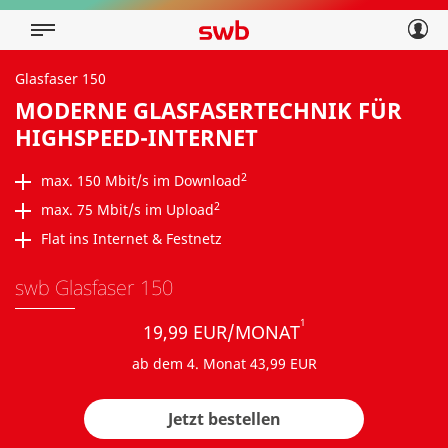
Geschäftskunden
Privatkunden
Über swb
Geschäftskunden
Glasfaser 150
Über swb
MODERNE GLASFASERTECHNIK FÜR
HIGHSPEED-INTERNET
2
max. 150 Mbit/s im Download
2
max. 75 Mbit/s im Upload
Flat ins Internet & Festnetz
swb Glasfaser 150
1
19,99 EUR/MONAT
ab dem 4. Monat 43,99 EUR
Jetzt bestellen