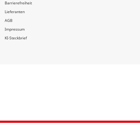
Barrierefreiheit
Lieferanten
AGB
Impressum
KI-Steckbrief
1
swb Glasfaser 150
19,99 EUR/MONAT