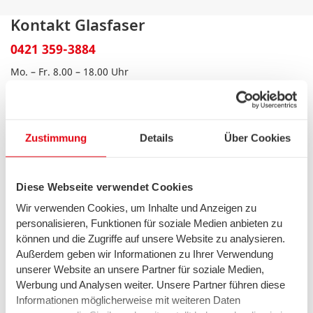
Kontakt Glasfaser
0421 359-3884
Mo. – Fr. 8.00 – 18.00 Uhr
Sa. 9.00 – 14.00 Uhr
Zustimmung
Details
Über Cookies
Zertifikate
Diese Webseite verwendet Cookies
Wir verwenden Cookies, um Inhalte und Anzeigen zu
personalisieren, Funktionen für soziale Medien anbieten zu
können und die Zugriffe auf unsere Website zu analysieren.
Wir leben Diversität und heißen alle Menschen willkommen,
Außerdem geben wir Informationen zu Ihrer Verwendung
unabhängig von Herkunft, Geschlecht, Behinderung und
unserer Website an unsere Partner für soziale Medien,
Identität. Wir sind davon überzeugt, dass uns Vielfalt
bereichert und im gemeinsamen Arbeiten voranbringt.
Werbung und Analysen weiter. Unsere Partner führen diese
Deshalb haben wir seit 2017 die "Charta der Vielfalt"
Informationen möglicherweise mit weiteren Daten