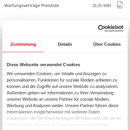
Wartungsverträge Preisliste
(0,05 MB)
Sprechen Sie uns an
Zustimmung
Details
Über Cookies
Diese Webseite verwendet Cookies
Wir verwenden Cookies, um Inhalte und Anzeigen zu
Haben Sie Fragen zu Reparatur-, Wartungs- und
personalisieren, Funktionen für soziale Medien anbieten zu
Serviceleistungen? Füllen Sie einfach das
können und die Zugriffe auf unsere Website zu analysieren.
untenstehende Formular aus und wir setzen uns
Außerdem geben wir Informationen zu Ihrer Verwendung
schnellstmöglich mit Ihnen in Verbindung – oder rufen
unserer Website an unsere Partner für soziale Medien,
sie uns an.
Werbung und Analysen weiter. Unsere Partner führen diese
T
0421 359-7359
Informationen möglicherweise mit weiteren Daten
zusammen, die Sie ihnen bereitgestellt haben oder die sie im
24-Stunden-Rufbereitschaft und allgemeine Anliegen
Rahmen Ihrer Nutzung der Dienste gesammelt haben.