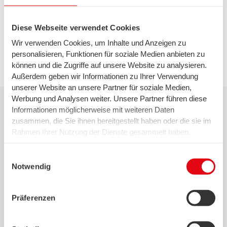
Diese Webseite verwendet Cookies
Wir verwenden Cookies, um Inhalte und Anzeigen zu
personalisieren, Funktionen für soziale Medien anbieten zu
können und die Zugriffe auf unsere Website zu analysieren.
Außerdem geben wir Informationen zu Ihrer Verwendung
unserer Website an unsere Partner für soziale Medien,
Werbung und Analysen weiter. Unsere Partner führen diese
Informationen möglicherweise mit weiteren Daten
KiTas und Kindergärten
zusammen, die Sie ihnen bereitgestellt haben oder die sie im
Rahmen Ihrer Nutzung der Dienste gesammelt haben.
Wir setzen in diesem Rahmen auch Dienstleister in den
USA ein, wo kein angemessenes Datenschutzniveau
Einwilligungsauswahl
existiert. Das birgt das Risiko des unbemerkten Zugriffs
Notwendig
Mobile Schwimmschule
durch Behörden, das Fehlen von Betroffenenrechten,
Von:
Kufz Löwenzahn
fehlende Rechtsmittel und den Kontrollverlust über Ihre
Präferenzen
Daten.
Naturerfahrung im Wald für Kitas
Weitere Informationen finden Sie unter "Details" sowie in
Von:
Förderverein Waldkindergarten in Bremerhaven e.
unserer Datenschutzerklärung. Ihre Einwilligung ist freiwillig