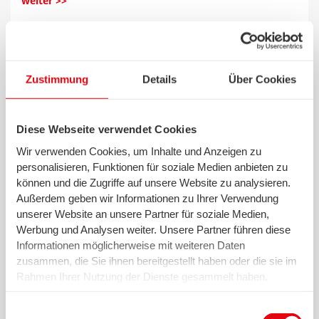
weiter >>
02.10.2024 - swb Beleuchtung
Zustimmung
Details
Über Cookies
Pinke BHs über der Fußgängerzone: swb
unterstützt PINKTOBER
Diese Webseite verwendet Cookies
Wir verwenden Cookies, um Inhalte und Anzeigen zu
weiter >>
personalisieren, Funktionen für soziale Medien anbieten zu
können und die Zugriffe auf unsere Website zu analysieren.
Außerdem geben wir Informationen zu Ihrer Verwendung
unserer Website an unsere Partner für soziale Medien,
Werbung und Analysen weiter. Unsere Partner führen diese
27.09.2024 - swb Vertrieb Bremen und Bremerhaven
Informationen möglicherweise mit weiteren Daten
swb-Fachvortrag im Oktober: Nachhaltige
zusammen, die Sie ihnen bereitgestellt haben oder die sie im
Energie – die Heizung der Zukunft
Rahmen Ihrer Nutzung der Dienste gesammelt haben.
Wir setzen in diesem Rahmen auch Dienstleister in den
USA ein, wo kein angemessenes Datenschutzniveau
Einwilligungsauswahl