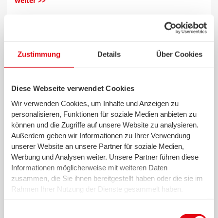
weiter >>
12.04.2024 - wesernetz Bremen
Zustimmung
Details
Über Cookies
Baumaßnahmen entlang der Straße Am
Lehester Deich
Diese Webseite verwendet Cookies
Wir verwenden Cookies, um Inhalte und Anzeigen zu
weiter >>
personalisieren, Funktionen für soziale Medien anbieten zu
können und die Zugriffe auf unsere Website zu analysieren.
Außerdem geben wir Informationen zu Ihrer Verwendung
unserer Website an unsere Partner für soziale Medien,
Werbung und Analysen weiter. Unsere Partner führen diese
10.04.2024 - swb Vertrieb Bremen und Bremerhaven
Informationen möglicherweise mit weiteren Daten
Energiesperren im Land Bremen weiter
zusammen, die Sie ihnen bereitgestellt haben oder die sie im
gesunken
Rahmen Ihrer Nutzung der Dienste gesammelt haben.
Wir setzen in diesem Rahmen auch Dienstleister in den
USA ein, wo kein angemessenes Datenschutzniveau
Einwilligungsauswahl