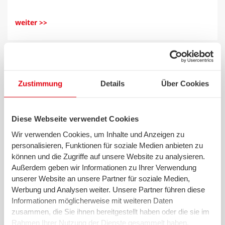
weiter >>
08.01.2021 - swb Vertrieb
Zustimmung
Details
Über Cookies
Borgfeld: Erste Kunden in Timmersloh
nutzen Ultraschnelles Internet –
Glasfasernetzausbau auf der Zielgeraden
Diese Webseite verwendet Cookies
Wir verwenden Cookies, um Inhalte und Anzeigen zu
personalisieren, Funktionen für soziale Medien anbieten zu
weiter >>
können und die Zugriffe auf unsere Website zu analysieren.
Außerdem geben wir Informationen zu Ihrer Verwendung
unserer Website an unsere Partner für soziale Medien,
Werbung und Analysen weiter. Unsere Partner führen diese
28.12.2020 - swb Vertrieb Bremen und Bremerhaven
Informationen möglicherweise mit weiteren Daten
zusammen, die Sie ihnen bereitgestellt haben oder die sie im
Höhere Preise für die Versorgung mit
Rahmen Ihrer Nutzung der Dienste gesammelt haben.
Trinkwasser – swb gibt niedersächsische