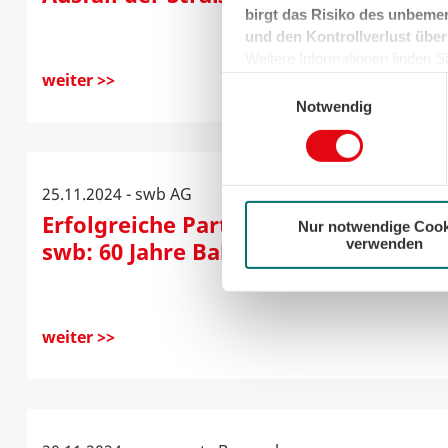
birgt das Risiko des unbemer
und den Kontrollverlust über
Weitere Informationen finden Sie
weiter >>
können sie jederzeit für die Zu
Einwilligungsauswahl
der Cookies auf das notwendig
Notwendig
25.11.2024 - swb AG
Erfolgreiche Partnerschaft zwischen
Nur notwendige Cook
verwenden
swb: 60 Jahre Bahnstrom aus Mittel
weiter >>