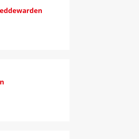
 Weddewarden
en