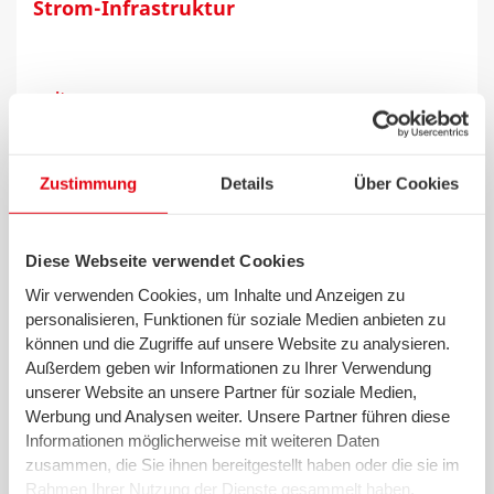
Strom-Infrastruktur
weiter >>
Zustimmung
Details
Über Cookies
14.08.2025 - swb AG
swb fördert Umweltprojekte im Land
Bremen
Diese Webseite verwendet Cookies
Wir verwenden Cookies, um Inhalte und Anzeigen zu
personalisieren, Funktionen für soziale Medien anbieten zu
können und die Zugriffe auf unsere Website zu analysieren.
weiter >>
Außerdem geben wir Informationen zu Ihrer Verwendung
unserer Website an unsere Partner für soziale Medien,
Werbung und Analysen weiter. Unsere Partner führen diese
Informationen möglicherweise mit weiteren Daten
04.08.2025 - wesernetz Bremen
zusammen, die Sie ihnen bereitgestellt haben oder die sie im
Rahmen Ihrer Nutzung der Dienste gesammelt haben.
Veränderte Netzanschlussbedingungen