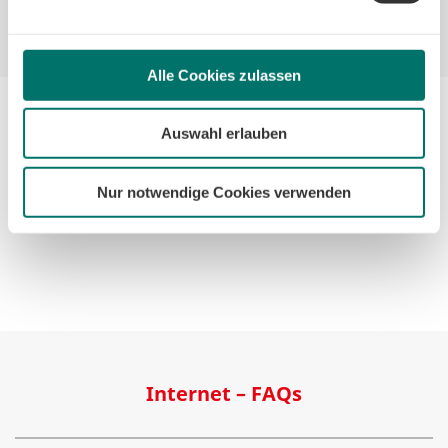
Alle Cookies zulassen
Auswahl erlauben
Tipp:
Falls Sie noch mehr über historische Erfindungen,
die unsere Kommunikation bis heute prägen, erfahren
Nur notwendige Cookies verwenden
möchten, können wir Ihnen unsere Artikel
Das erste
Handy
sowie
Der Erfinder des Telefons
empfehlen.
Internet – FAQs